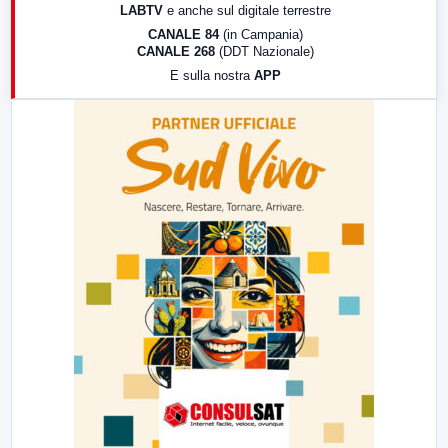
LABTV
e anche sul digitale terrestre
18:30
Di Faccia e di Profilo (repliche)
CANALE 84
(in Campania)
CANALE 268
(DDT Nazionale)
19:30
LabNews (Diretta)
E sulla nostra
APP
21:00
Free Sport
23:00
LabNews (replica)