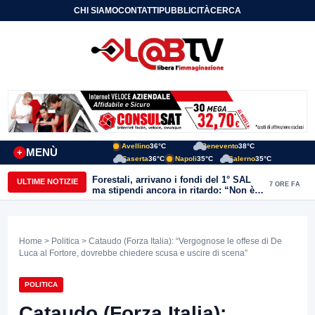
CHI SIAMO
CONTATTI
PUBBLICITÀ
CERCA
Avellino
36°C
Benevento
38°C
MENÙ
+
Caserta
36°C
Napoli
35°C
Salerno
35°C
Forestali, arrivano i fondi del 1° SAL
ULTIME NOTIZIE
7 ORE FA
ma stipendi ancora in ritardo: “Non è
più sostenibile”
Home
>
Politica
> Cataudo (Forza Italia): “Vergognose le offese di De
Luca al Fortore, dovrebbe chiedere scusa e uscire di scena”
POLITICA
Cataudo (Forza Italia):