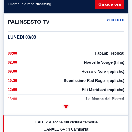
Guarda ora
Guarda la diretta streaming
VEDI TUTTI
PALINSESTO TV
LUNEDI 03/08
00:00
FabLab (replica)
02:00
Nouvelle Vouge (Film)
09:00
Rosso e Nero (repliche)
10:30
Buonissimo Red Roger (repliche)
12:00
Fili Meridiani (repliche)
13:00
La Mappa dei Piaceri
14:00
LabNews
17:00
LabNews (replica)
LABTV
e anche sul digitale terrestre
18:30
Di Faccia e di Profilo (repliche)
CANALE 84
(in Campania)