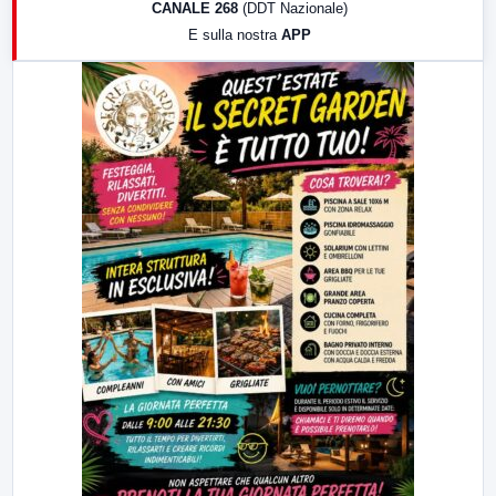
CANALE 268
(DDT Nazionale)
19:30
LabNews (Diretta)
E sulla nostra
APP
21:00
Free Sport
23:00
LabNews (replica)