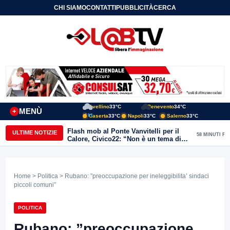
CHI SIAMO
CONTATTI
PUBBLICITÀ
CERCA
Avellino
33°C
Benevento
34°C
MENÙ
+
Caserta
33°C
Napoli
33°C
Salerno
33°C
Flash mob al Ponte Vanvitelli per il
ULTIME NOTIZIE
58 MINUTI FA
Calore, Civico22: “Non è un tema di
quartiere, riguarda tutta Benevento”
Home
>
Politica
> Rubano: ”preoccupazione per ineleggibilita’ sindaci
piccoli comuni”
POLITICA
Rubano: ”preoccupazione