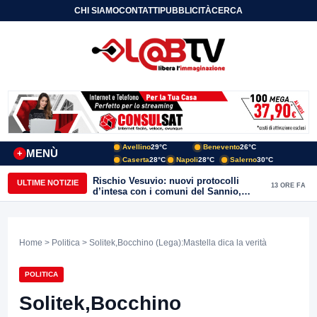
CHI SIAMO
CONTATTI
PUBBLICITÀ
CERCA
Avellino
29°C
Benevento
26°C
MENÙ
+
Caserta
28°C
Napoli
28°C
Salerno
30°C
Rischio Vesuvio: nuovi protocolli
ULTIME NOTIZIE
13 ORE FA
d’intesa con i comuni del Sannio,
firmato il protocollo con Arpaise
Home
>
Politica
> Solitek,Bocchino (Lega):Mastella dica la verità
POLITICA
Solitek,Bocchino