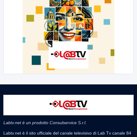
Labtv.net è un prodotto Consulservice S.r.l.
Labtv.net è il sito ufficiale del canale televisivo di Lab Tv canale 84