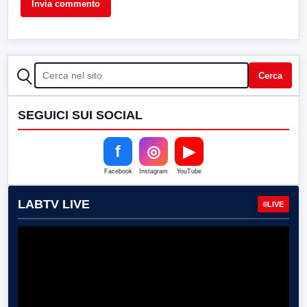
CERCA
Cerca
SEGUICI SUI SOCIAL
f
◎
▶
Facebook
Instagram
YouTube
LABTV LIVE
LIVE