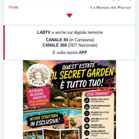
13:00
La Mappa dei Piaceri
14:00
LabNews
17:00
LabNews (replica)
LABTV
e anche sul digitale terrestre
18:30
Di Faccia e di Profilo (repliche)
CANALE 84
(in Campania)
CANALE 268
(DDT Nazionale)
19:30
LabNews (Diretta)
E sulla nostra
APP
21:00
Free Sport
23:00
LabNews (replica)