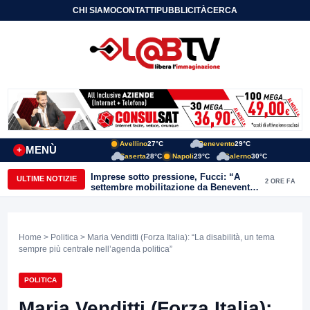
CHI SIAMO
CONTATTI
PUBBLICITÀ
CERCA
Avellino
27°C
Benevento
29°C
MENÙ
+
Caserta
28°C
Napoli
29°C
Salerno
30°C
Imprese sotto pressione, Fucci: “A
ULTIME NOTIZIE
2 ORE FA
settembre mobilitazione da Benevento
e Avellino”
Home
>
Politica
> Maria Venditti (Forza Italia): “La disabilità, un tema
sempre più centrale nell’agenda politica”
POLITICA
Maria Venditti (Forza Italia):