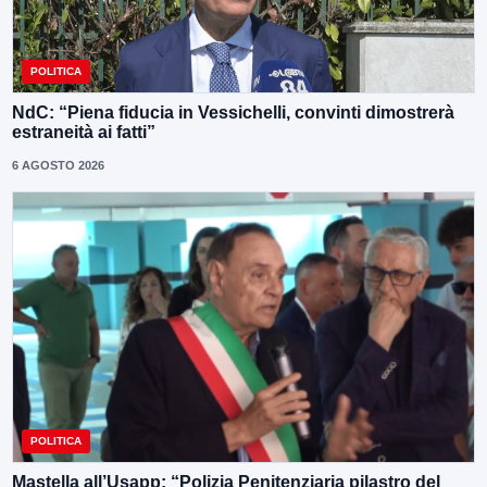
POLITICA
NdC: “Piena fiducia in Vessichelli, convinti dimostrerà
estraneità ai fatti”
6 AGOSTO 2026
POLITICA
Mastella all’Usapp: “Polizia Penitenziaria pilastro del