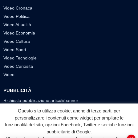
Video Cronaca
Video Politica
Video Attualità
Video Economia
Video Cultura
Video Sport
Video Tecnologie
Video Curiosità
Video
PUBBLICITÀ
Richiesta pubblicazione articoli/banner
Questo sito utilizza cookie, anche di terze parti, per
SEGUICI SUI SOCIAL
personalizzare i contenuti come widget per ampliare le
funzionalità del sito, opzioni Facebook, Twitter e social e funzioni
f
◎
▶
pubblicitarie di Google.
Facebook
Instagram
YouTube