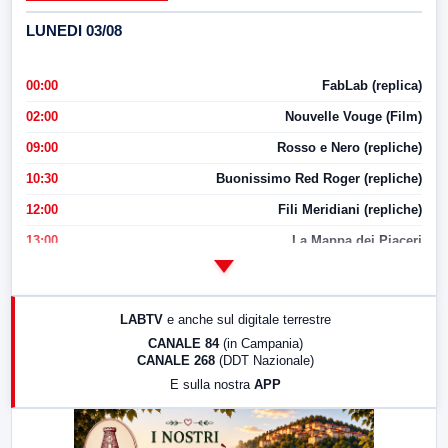
LUNEDI 03/08
00:00
FabLab (replica)
02:00
Nouvelle Vouge (Film)
09:00
Rosso e Nero (repliche)
10:30
Buonissimo Red Roger (repliche)
12:00
Fili Meridiani (repliche)
13:00
La Mappa dei Piaceri
14:00
LabNews
17:00
LabNews (replica)
LABTV
e anche sul digitale terrestre
18:30
Di Faccia e di Profilo (repliche)
CANALE 84
(in Campania)
CANALE 268
(DDT Nazionale)
19:30
LabNews (Diretta)
E sulla nostra
APP
21:00
Free Sport
23:00
LabNews (replica)