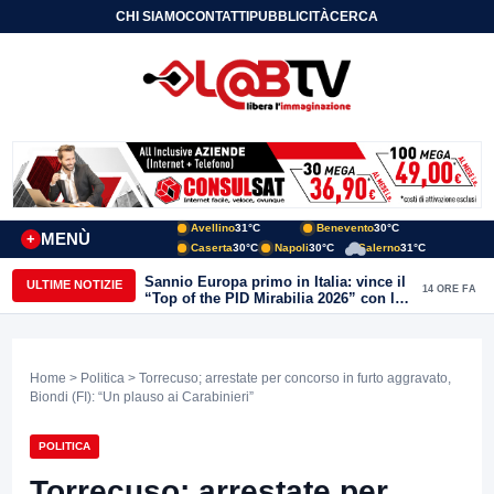
CHI SIAMO
CONTATTI
PUBBLICITÀ
CERCA
Avellino
31°C
Benevento
30°C
MENÙ
+
Caserta
30°C
Napoli
30°C
Salerno
31°C
Sannio Europa primo in Italia: vince il
ULTIME NOTIZIE
14 ORE FA
“Top of the PID Mirabilia 2026” con la
realtà virtuale nei musei del Sannio
Home
>
Politica
> Torrecuso; arrestate per concorso in furto aggravato,
Biondi (FI): “Un plauso ai Carabinieri”
POLITICA
Torrecuso; arrestate per