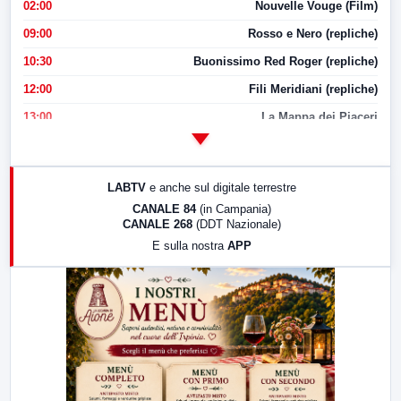
02:00
Nouvelle Vouge (Film)
09:00
Rosso e Nero (repliche)
10:30
Buonissimo Red Roger (repliche)
12:00
Fili Meridiani (repliche)
13:00
La Mappa dei Piaceri
14:00
LabNews
17:00
LabNews (replica)
LABTV
e anche sul digitale terrestre
18:30
Di Faccia e di Profilo (repliche)
CANALE 84
(in Campania)
CANALE 268
(DDT Nazionale)
19:30
LabNews (Diretta)
E sulla nostra
APP
21:00
Free Sport
23:00
LabNews (replica)