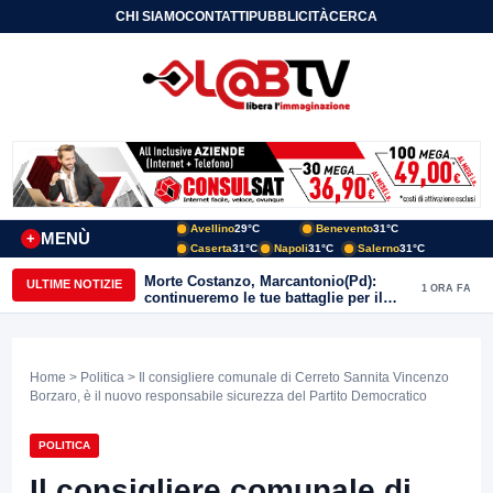
CHI SIAMO
CONTATTI
PUBBLICITÀ
CERCA
Avellino
29°C
Benevento
31°C
MENÙ
+
Caserta
31°C
Napoli
31°C
Salerno
31°C
Morte Costanzo, Marcantonio(Pd):
ULTIME NOTIZIE
1 ORA FA
continueremo le tue battaglie per il
Sannio
Home
>
Politica
> Il consigliere comunale di Cerreto Sannita Vincenzo
Borzaro, è il nuovo responsabile sicurezza del Partito Democratico
POLITICA
Il consigliere comunale di