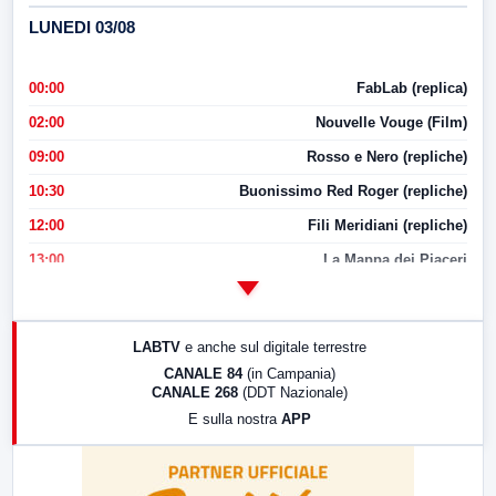
LUNEDI 03/08
00:00
FabLab (replica)
02:00
Nouvelle Vouge (Film)
09:00
Rosso e Nero (repliche)
10:30
Buonissimo Red Roger (repliche)
12:00
Fili Meridiani (repliche)
13:00
La Mappa dei Piaceri
14:00
LabNews
17:00
LabNews (replica)
LABTV
e anche sul digitale terrestre
18:30
Di Faccia e di Profilo (repliche)
CANALE 84
(in Campania)
CANALE 268
(DDT Nazionale)
19:30
LabNews (Diretta)
E sulla nostra
APP
21:00
Free Sport
23:00
LabNews (replica)