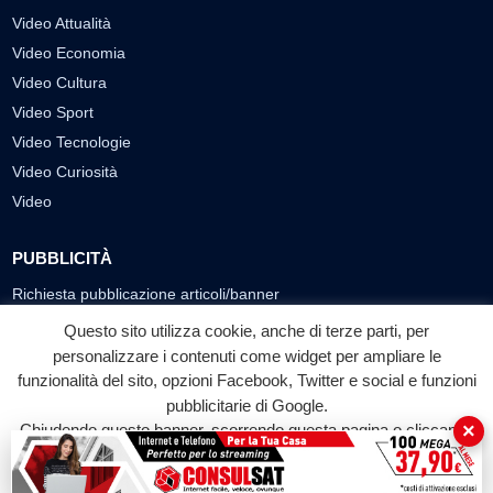
Video Attualità
Video Economia
Video Cultura
Video Sport
Video Tecnologie
Video Curiosità
Video
PUBBLICITÀ
Richiesta pubblicazione articoli/banner
Questo sito utilizza cookie, anche di terze parti, per
SEGUICI SUI SOCIAL
personalizzare i contenuti come widget per ampliare le
f
◎
▶
funzionalità del sito, opzioni Facebook, Twitter e social e funzioni
pubblicitarie di Google.
Facebook
Instagram
YouTube
×
Chiudendo questo banner, scorrendo questa pagina o cliccando
su qualunque suo elemento acconsenti all'uso dei cookie.
© 2026 LABTV - Tutti i diritti riservati
Accetta