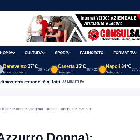
NOMIA
CULTURA
SPORT
PALINSESTO
FORMAT TV
Benevento
37°C
Caserta
35°C
Napoli
34°C
39° / 19°
36° / 22°
35° /
Poco nuvoloso
Soleggiato
Soleggiato
dimostrerà estraneità ai fatti”
38 MINUTI FA
tà per le donne. Progetto “Illumina” anche nel Sannio”
Azzurro Donna):