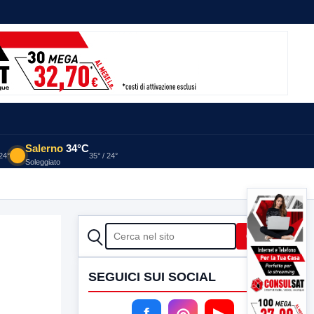
Salerno
34°C
 24°
35° / 24°
Soleggiato
CERCA
Cerca
SEGUICI SUI SOCIAL
f
◎
▶