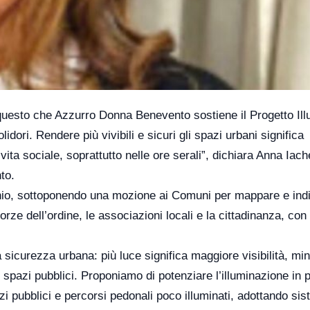
 questo che Azzurro Donna Benevento sostiene il Progetto Ill
dori. Rendere più vivibili e sicuri gli spazi urbani significa
vita sociale, soprattutto nelle ore serali”, dichiara Anna Iach
to.
nio, sottoponendo una mozione ai Comuni per mappare e ind
orze dell’ordine, le associazioni locali e la cittadinanza, con
 sicurezza urbana: più luce significa maggiore visibilità, mi
li spazi pubblici. Proponiamo di potenziare l’illuminazione in p
i pubblici e percorsi pedonali poco illuminati, adottando sis