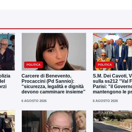
POLITICA
POLITICA
lizia
Carcere di Benevento,
S.M. Dei Cavoti, V
del
Procaccini (Pd Sannio):
sulla ss212 “Val F
rzi
“sicurezza, legalità e dignità
Parisi: “il Govern
devono camminare insieme”
mantengono le p
6 AGOSTO 2026
6 AGOSTO 2026