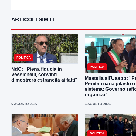
ARTICOLI SIMILI
POLITICA
POLITICA
NdC: “Piena fiducia in
Vessichelli, convinti
Mastella all’Usapp: “Po
dimostrerà estraneità ai fatti”
Penitenziaria pilastro 
sistema: Governo raffo
organico”
6 AGOSTO 2026
6 AGOSTO 2026
POLITICA