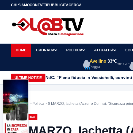
CHI SIAMO
CONTATTI
PUBBLICITÀ
CERCA
HOME
CRONACA
POLITICA
ATTUALITÀ
ECO
Avellino
33°C
38° / 20°
Pioggia
NdC: “Piena fiducia in Vessichelli, convinti 
ULTIME NOTIZIE
Home
>
Politica
> 8 MARZO, Iachetta (Azzurro Donna): “Sicurezza priori
POLITICA
8 MARZO, Iachetta (