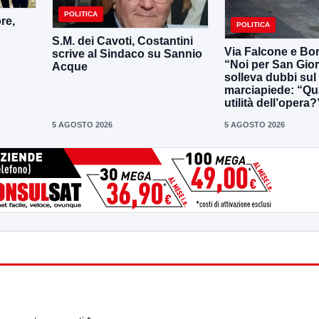
POLITICA
re,
POLITICA
S.M. dei Cavoti, Costantini
Via Falcone e Bor
scrive al Sindaco su Sannio
“Noi per San Gio
Acque
solleva dubbi su
marciapiede: “Qua
utilità dell’opera?
5 AGOSTO 2026
5 AGOSTO 2026