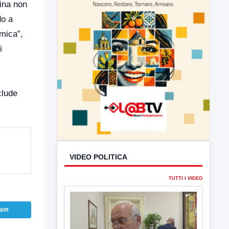
mina non
do a
omica”,
i
clude
VIDEO POLITICA
TUTTI I VIDEO
ram