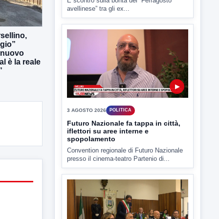
È scontro sulla bontà del “Ferragosto
avellinese” tra gli ex...
sellino,
rgio”
l nuovo
l è la reale
”
▶
3 AGOSTO 2026
POLITICA
Futuro Nazionale fa tappa in città,
iflettori su aree interne e
spopolamento
Convention regionale di Futuro Nazionale
presso il cinema-teatro Partenio di...