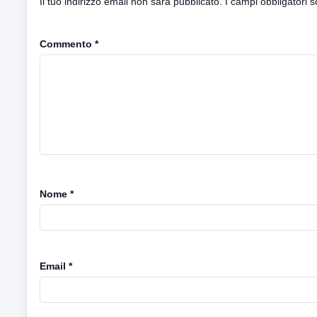
Il tuo indirizzo email non sarà pubblicato.
I campi obbligatori 
Commento
*
Nome
*
Email
*