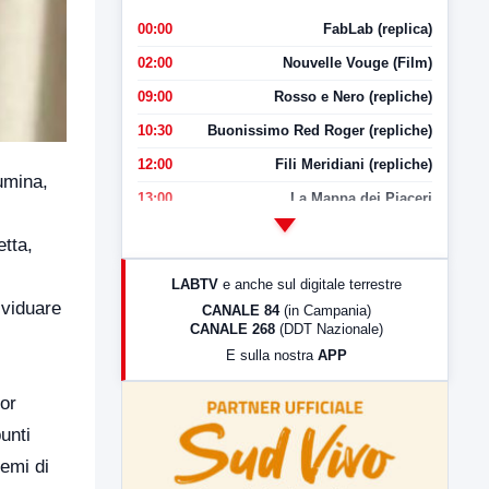
00:00
FabLab (replica)
02:00
Nouvelle Vouge (Film)
09:00
Rosso e Nero (repliche)
10:30
Buonissimo Red Roger (repliche)
12:00
Fili Meridiani (repliche)
umina,
13:00
La Mappa dei Piaceri
14:00
LabNews
etta,
17:00
LabNews (replica)
LABTV
e anche sul digitale terrestre
18:30
Di Faccia e di Profilo (repliche)
ividuare
CANALE 84
(in Campania)
CANALE 268
(DDT Nazionale)
19:30
LabNews (Diretta)
E sulla nostra
APP
21:00
Free Sport
23:00
LabNews (replica)
nor
unti
temi di