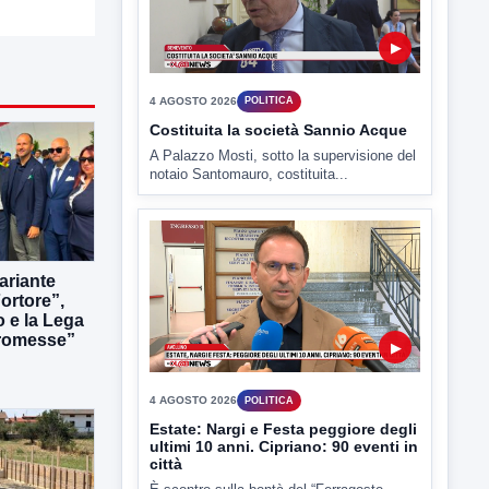
▶
4 AGOSTO 2026
POLITICA
Costituita la società Sannio Acque
A Palazzo Mosti, sotto la supervisione del
notaio Santomauro, costituita...
ariante
ortore”,
o e la Lega
romesse”
▶
4 AGOSTO 2026
POLITICA
Estate: Nargi e Festa peggiore degli
ultimi 10 anni. Cipriano: 90 eventi in
città