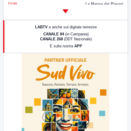
13:00
La Mappa dei Piaceri
14:00
LabNews
17:00
LabNews (replica)
LABTV
e anche sul digitale terrestre
18:30
Di Faccia e di Profilo (repliche)
CANALE 84
(in Campania)
CANALE 268
(DDT Nazionale)
19:30
LabNews (Diretta)
E sulla nostra
APP
21:00
Free Sport
23:00
LabNews (replica)