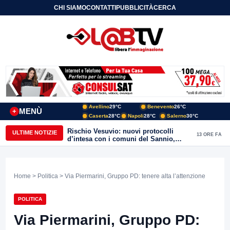
CHI SIAMO
CONTATTI
PUBBLICITÀ
CERCA
Avellino
29°C
Benevento
26°C
MENÙ
+
Caserta
28°C
Napoli
28°C
Salerno
30°C
Rischio Vesuvio: nuovi protocolli
ULTIME NOTIZIE
13 ORE FA
d’intesa con i comuni del Sannio,
firmato il protocollo con Arpaise
Home
>
Politica
> Via Piermarini, Gruppo PD: tenere alta l’attenzione
POLITICA
Via Piermarini, Gruppo PD: