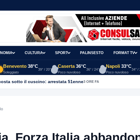
NOMIA
CULTURA
SPORT
PALINSESTO
FORMAT TV
Benevento
38°C
Caserta
36°C
Napoli
33°C
39° / 20°
36° / 24°
34° /
Soleggiato
Poco nuvoloso
Poco nuvoloso
osta sotto il cuscino: arrestata 51enne
3 ORE FA
lo
a, Forza Italia abbando