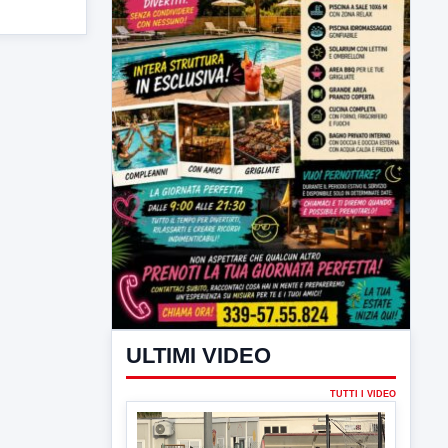
ULTIMI VIDEO
TUTTI I VIDEO
▶
7 AGOSTO 2026
SPORT BENEVENTO
Benevento Calcio: Le scelte di
Floro Flores per il debutto di Coppa
Italia