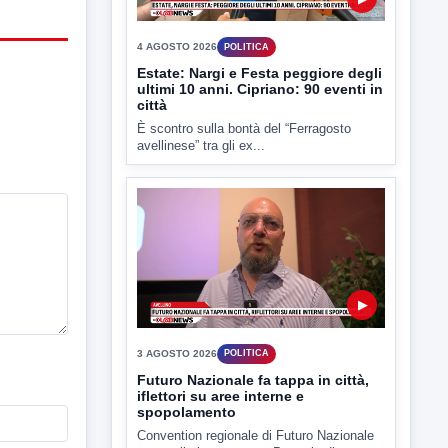
Estate: Nargi e Festa peggiore degli
ultimi 10 anni. Cipriano: 90 eventi in
città
È scontro sulla bontà del “Ferragosto
avellinese” tra gli ex...
▶
3 AGOSTO 2026
POLITICA
Futuro Nazionale fa tappa in città,
iflettori su aree interne e
spopolamento
Convention regionale di Futuro Nazionale
presso il cinema-teatro Partenio di...