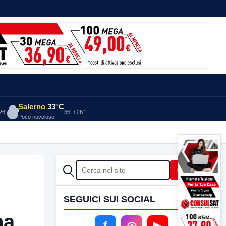
Salerno
33°C
 26°
35° / 26°
Poco nuvoloso
CERCA
Cerca
SEGUICI SUI SOCIAL
na
f
◎
▶