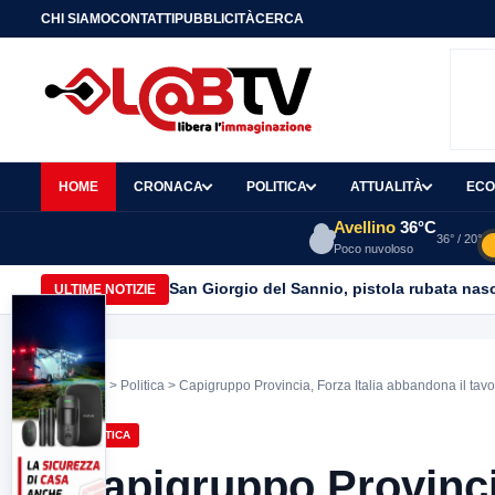
CHI SIAMO
CONTATTI
PUBBLICITÀ
CERCA
HOME
CRONACA
POLITICA
ATTUALITÀ
ECO
Avellino
36°C
36° / 20°
Poco nuvoloso
San Giorgio del Sannio, pistola rubata nasc
ULTIME NOTIZIE
Home
>
Politica
> Capigruppo Provincia, Forza Italia abbandona il tavo
POLITICA
Capigruppo Provinci