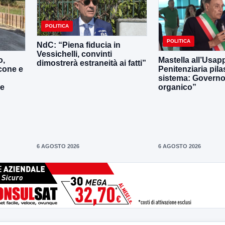
POLITICA
POLITICA
NdC: “Piena fiducia in
Vessichelli, convinti
o,
Mastella all’Usapp
dimostrerà estraneità ai fatti”
cone e
Penitenziaria pila
sistema: Governo 
le
organico”
6 AGOSTO 2026
6 AGOSTO 2026