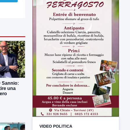
D Sannio:
tire una
ero
VIDEO POLITICA
TUTTI I VIDEO