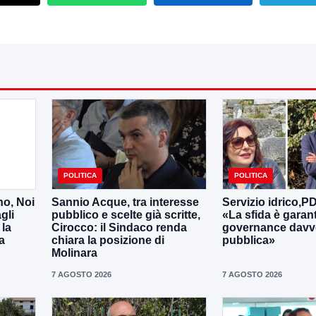
POLITICA
POLITICA
no, Noi
Sannio Acque, tra interesse
Servizio idrico,P
gli
pubblico e scelte già scritte,
«La sfida è garan
 la
Cirocco: il Sindaco renda
governance davv
a
chiara la posizione di
pubblica»
Molinara
7 AGOSTO 2026
7 AGOSTO 2026