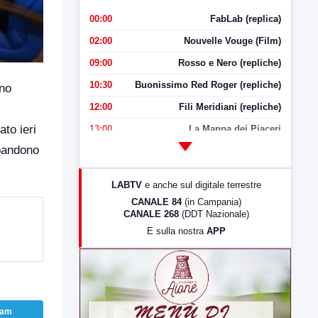
00:00
FabLab (replica)
02:00
Nouvelle Vouge (Film)
09:00
Rosso e Nero (repliche)
10:30
Buonissimo Red Roger (repliche)
uno
12:00
Fili Meridiani (repliche)
to ieri
13:00
La Mappa dei Piaceri
bbandono
14:00
LabNews
17:00
LabNews (replica)
LABTV
e anche sul digitale terrestre
18:30
Di Faccia e di Profilo (repliche)
CANALE 84
(in Campania)
CANALE 268
(DDT Nazionale)
19:30
LabNews (Diretta)
E sulla nostra
APP
21:00
Free Sport
23:00
LabNews (replica)
ram