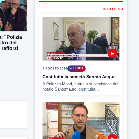
▶
: “Polizia
stro del
rafforzi
4 AGOSTO 2026
POLITICA
Costituita la società Sannio Acque
A Palazzo Mosti, sotto la supervisione del
notaio Santomauro, costituita...
▶
4 AGOSTO 2026
POLITICA