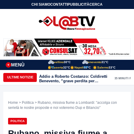
CHI SIAMO
CONTATTI
PUBBLICITÀ
CERCA
Avellino
30°C
Benevento
31°C
MENÙ
+
Caserta
32°C
Napoli
32°C
Salerno
33°C
Addio a Roberto Costanzo: Coldiretti
ULTIME NOTIZIE
35 MINUTI FA
Benevento, “grave perdita per
l’agricoltura e il Sannio”
Home
>
Politica
> Rubano, missiva fiume a Lombardi: “accolga con
serietà le nostre proposte e noi voteremo Dup e Bilancio”
POLITICA
Rubano, missiva fiume a