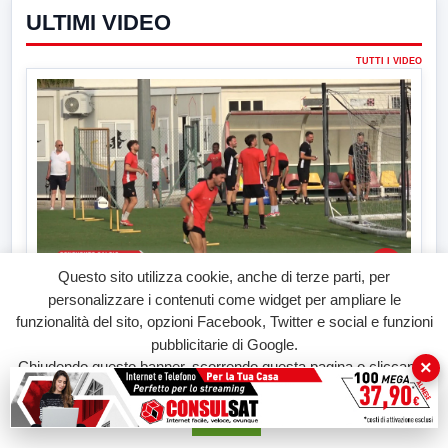
ULTIMI VIDEO
TUTTI I VIDEO
▶
Questo sito utilizza cookie, anche di terze parti, per
personalizzare i contenuti come widget per ampliare le
7 AGOSTO 2026
funzionalità del sito, opzioni Facebook, Twitter e social e funzioni
SPORT BENEVENTO
pubblicitarie di Google.
Benevento Calcio: Le scelte di Floro Flores per il
×
Chiudendo questo banner, scorrendo questa pagina o cliccando
debutto di Coppa Italia
su qualunque suo elemento acconsenti all'uso dei cookie.
Il Benevento è pronto al debutto di Coppa Italia. Scelte...
Accetta