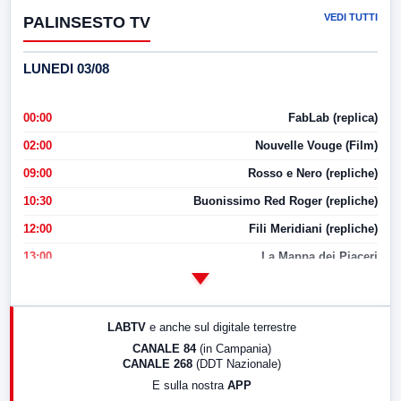
VEDI TUTTI
PALINSESTO TV
LUNEDI 03/08
00:00
FabLab (replica)
02:00
Nouvelle Vouge (Film)
09:00
Rosso e Nero (repliche)
10:30
Buonissimo Red Roger (repliche)
12:00
Fili Meridiani (repliche)
13:00
La Mappa dei Piaceri
14:00
LabNews
17:00
LabNews (replica)
LABTV
e anche sul digitale terrestre
18:30
Di Faccia e di Profilo (repliche)
CANALE 84
(in Campania)
CANALE 268
(DDT Nazionale)
19:30
LabNews (Diretta)
E sulla nostra
APP
21:00
Free Sport