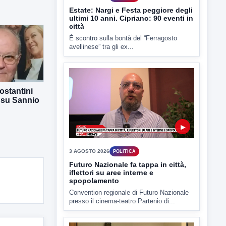
Estate: Nargi e Festa peggiore degli
ultimi 10 anni. Cipriano: 90 eventi in
città
È scontro sulla bontà del “Ferragosto
avellinese” tra gli ex...
ostantini
 su Sannio
▶
3 AGOSTO 2026
POLITICA
Futuro Nazionale fa tappa in città,
iflettori su aree interne e
spopolamento
Convention regionale di Futuro Nazionale
presso il cinema-teatro Partenio di...