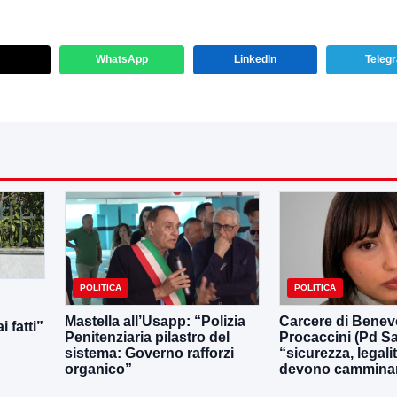
WhatsApp
LinkedIn
Teleg
POLITICA
POLITICA
Mastella all’Usapp: “Polizia
Carcere di Benev
 fatti”
Penitenziaria pilastro del
Procaccini (Pd Sa
sistema: Governo rafforzi
“sicurezza, legali
organico”
devono camminar