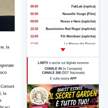
00:00
FabLab (replica)
02:00
Nouvelle Vouge (Film)
09:00
Rosso e Nero (repliche)
10:30
Buonissimo Red Roger (repliche)
12:00
Fili Meridiani (repliche)
13:00
La Mappa dei Piaceri
e, la
14:00
LabNews
17:00
LabNews (replica)
LABTV
e anche sul digitale terrestre
egionale
18:30
Di Faccia e di Profilo (repliche)
CANALE 84
(in Campania)
Loco
CANALE 268
(DDT Nazionale)
19:30
LabNews (Diretta)
E sulla nostra
APP
21:00
Free Sport
i Comuni
23:00
LabNews (replica)
, la
a
ficaci