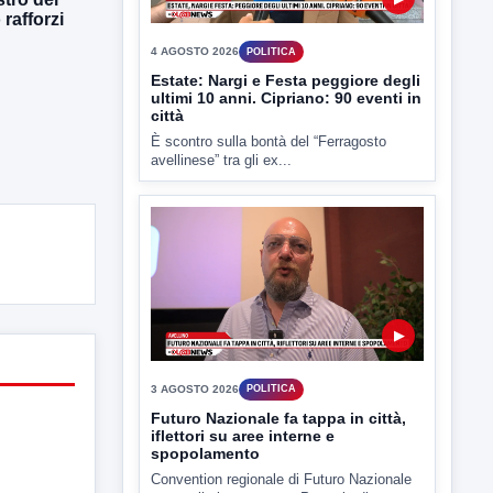
È scontro sulla bontà del “Ferragosto
rafforzi
avellinese” tra gli ex...
▶
3 AGOSTO 2026
POLITICA
Futuro Nazionale fa tappa in città,
iflettori su aree interne e
spopolamento
Convention regionale di Futuro Nazionale
presso il cinema-teatro Partenio di...