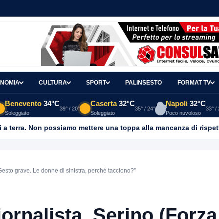
NOMIA
CULTURA
SPORT
PALINSESTO
FORMAT TV
Benevento
34°C
Caserta
32°C
Napoli
32°C
39° / 20°
35° / 24°
33° /
Soleggiato
Soleggiato
Poco nuvoloso
 a terra. Non possiamo mettere una toppa alla mancanza di rispet
 “Gesto grave. Le donne di sinistra, perché tacciono?”
giornalista, Serino (Forza