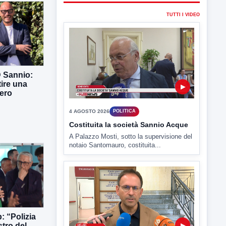
▶
4 AGOSTO 2026
POLITICA
Costituita la società Sannio Acque
A Palazzo Mosti, sotto la supervisione del
D Sannio:
notaio Santomauro, costituita...
tire una
ero
▶
4 AGOSTO 2026
POLITICA
Estate: Nargi e Festa peggiore degli
ultimi 10 anni. Cipriano: 90 eventi in
città
: “Polizia
stro del