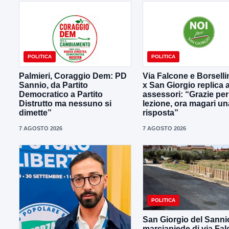
POLITICA
POLITICA
Palmieri, Coraggio Dem: PD
Via Falcone e Borselli
Sannio, da Partito
x San Giorgio replica a
Democratico a Partito
assessori: “Grazie per
Distrutto ma nessuno si
lezione, ora magari un
dimette”
risposta”
7 AGOSTO 2026
7 AGOSTO 2026
POLITICA
San Giorgio del Sanni
marciapiede di via Fal