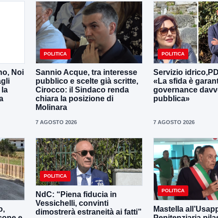
POLITICA
POLITICA
no, Noi
Sannio Acque, tra interesse
Servizio idrico,P
gli
pubblico e scelte già scritte,
«La sfida è garan
 la
Cirocco: il Sindaco renda
governance davv
a
chiara la posizione di
pubblica»
Molinara
7 AGOSTO 2026
7 AGOSTO 2026
POLITICA
POLITICA
NdC: “Piena fiducia in
Vessichelli, convinti
o,
Mastella all’Usapp
dimostrerà estraneità ai fatti”
cone e
Penitenziaria pila