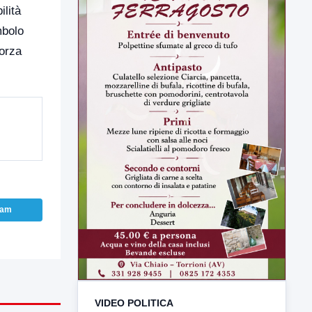
ilità
mbolo
Forza
ram
VIDEO POLITICA
TUTTI I VIDEO