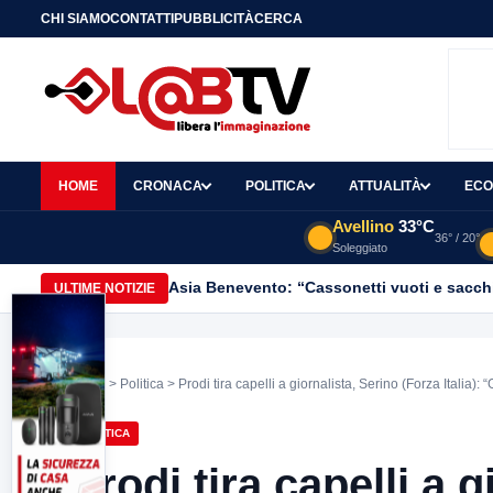
CHI SIAMO
CONTATTI
PUBBLICITÀ
CERCA
HOME
CRONACA
POLITICA
ATTUALITÀ
ECO
Avellino
33°C
36° / 20°
Soleggiato
Asia Benevento: “Cassonetti vuoti e sacchi
ULTIME NOTIZIE
Home
>
Politica
> Prodi tira capelli a giornalista, Serino (Forza Italia):
POLITICA
Prodi tira capelli a 