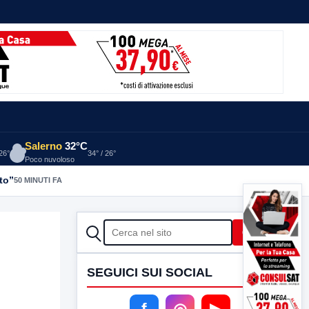
Salerno
32°C
 26°
34° / 26°
Poco nuvoloso
to”
50 MINUTI FA
CERCA
Cerca
SEGUICI SUI SOCIAL
f
◎
▶