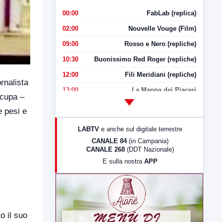
00:00
FabLab (replica)
02:00
Nouvelle Vouge (Film)
09:00
Rosso e Nero (repliche)
10:30
Buonissimo Red Roger (repliche)
12:00
Fili Meridiani (repliche)
rnalista
13:00
La Mappa dei Piaceri
ccupa –
14:00
LabNews
e pesi e
17:00
LabNews (replica)
LABTV
e anche sul digitale terrestre
18:30
Di Faccia e di Profilo (repliche)
CANALE 84
(in Campania)
CANALE 268
(DDT Nazionale)
19:30
LabNews (Diretta)
E sulla nostra
APP
21:00
Free Sport
23:00
LabNews (replica)
o il suo