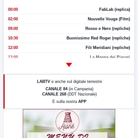
00:00
FabLab (replica)
02:00
Nouvelle Vouge (Film)
09:00
Rosso e Nero (repliche)
10:30
Buonissimo Red Roger (repliche)
12:00
Fili Meridiani (repliche)
13:00
La Mappa dei Piaceri
14:00
LabNews
17:00
LabNews (replica)
LABTV
e anche sul digitale terrestre
18:30
Di Faccia e di Profilo (repliche)
CANALE 84
(in Campania)
CANALE 268
(DDT Nazionale)
19:30
LabNews (Diretta)
E sulla nostra
APP
21:00
Free Sport
23:00
LabNews (replica)