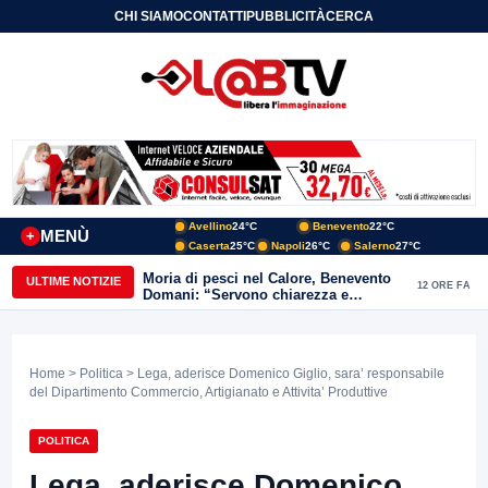
CHI SIAMO
CONTATTI
PUBBLICITÀ
CERCA
Avellino
24°C
Benevento
22°C
MENÙ
+
Caserta
25°C
Napoli
26°C
Salerno
27°C
Moria di pesci nel Calore, Benevento
ULTIME NOTIZIE
12 ORE FA
Domani: “Servono chiarezza e
approfondimenti sulla gestione
ambientale”
Home
>
Politica
> Lega, aderisce Domenico Giglio, sara’ responsabile
del Dipartimento Commercio, Artigianato e Attivita’ Produttive
POLITICA
Lega, aderisce Domenico