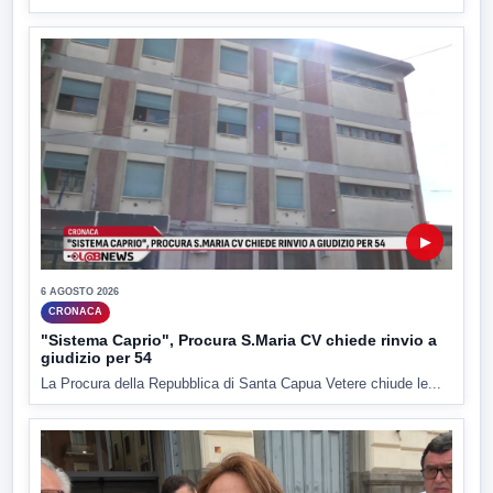
▶
6 AGOSTO 2026
CRONACA
"Sistema Caprio", Procura S.Maria CV chiede rinvio a
giudizio per 54
La Procura della Repubblica di Santa Capua Vetere chiude le...