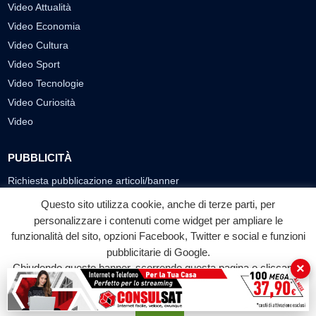
Video Attualità
Video Economia
Video Cultura
Video Sport
Video Tecnologie
Video Curiosità
Video
PUBBLICITÀ
Richiesta pubblicazione articoli/banner
Questo sito utilizza cookie, anche di terze parti, per
SEGUICI SUI SOCIAL
personalizzare i contenuti come widget per ampliare le
f
◎
▶
funzionalità del sito, opzioni Facebook, Twitter e social e funzioni
pubblicitarie di Google.
Facebook
Instagram
YouTube
×
Chiudendo questo banner, scorrendo questa pagina o cliccando
su qualunque suo elemento acconsenti all'uso dei cookie.
© 2026 LABTV - Tutti i diritti riservati
Accetta