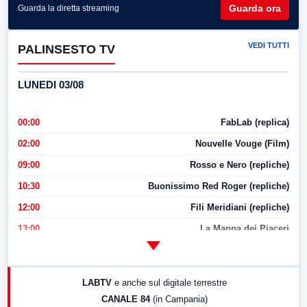
Guarda ora
Guarda la diretta streaming
VEDI TUTTI
PALINSESTO TV
LUNEDI 03/08
00:00
FabLab (replica)
02:00
Nouvelle Vouge (Film)
09:00
Rosso e Nero (repliche)
10:30
Buonissimo Red Roger (repliche)
12:00
Fili Meridiani (repliche)
13:00
La Mappa dei Piaceri
14:00
LabNews
17:00
LabNews (replica)
LABTV
e anche sul digitale terrestre
18:30
Di Faccia e di Profilo (repliche)
CANALE 84
(in Campania)