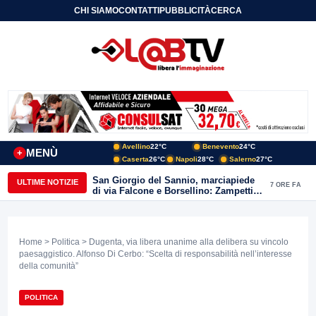
CHI SIAMO
CONTATTI
PUBBLICITÀ
CERCA
Avellino
22°C
Benevento
24°C
MENÙ
+
Caserta
26°C
Napoli
28°C
Salerno
27°C
San Giorgio del Sannio, marciapiede
ULTIME NOTIZIE
7 ORE FA
di via Falcone e Borsellino: Zampetti e
Lombardi replicano alle polemiche
Home
>
Politica
> Dugenta, via libera unanime alla delibera su vincolo
paesaggistico. Alfonso Di Cerbo: “Scelta di responsabilità nell’interesse
della comunità”
POLITICA