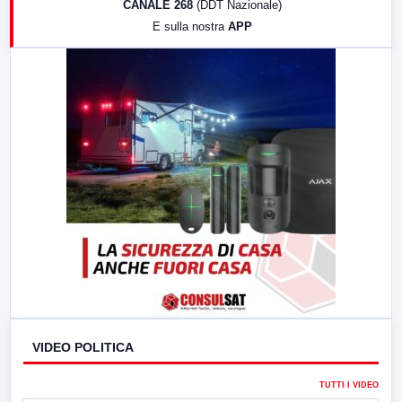
CANALE 268
(DDT Nazionale)
19:30
LabNews (Diretta)
E sulla nostra
APP
21:00
Free Sport
23:00
LabNews (replica)
VIDEO POLITICA
TUTTI I VIDEO