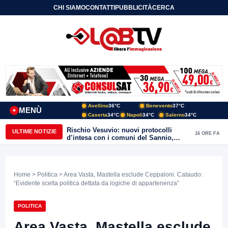
CHI SIAMO
CONTATTI
PUBBLICITÀ
CERCA
Avellino
36°C
Benevento
37°C
MENÙ
+
Caserta
34°C
Napoli
34°C
Salerno
34°C
Rischio Vesuvio: nuovi protocolli
ULTIME NOTIZIE
16 ORE FA
d’intesa con i comuni del Sannio,
firmato il protocollo con Arpaise
Home
>
Politica
> Area Vasta, Mastella esclude Ceppaloni. Cataudo:
“Evidente scelta politica dettata da logiche di appartenenza”
POLITICA
Area Vasta, Mastella esclude