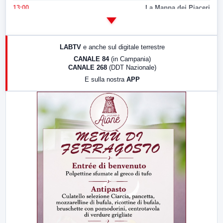
13:00
La Mappa dei Piaceri
14:00
LabNews
17:00
LabNews (replica)
LABTV
e anche sul digitale terrestre
18:30
Di Faccia e di Profilo (repliche)
CANALE 84
(in Campania)
CANALE 268
(DDT Nazionale)
19:30
LabNews (Diretta)
E sulla nostra
APP
21:00
Free Sport
23:00
LabNews (replica)