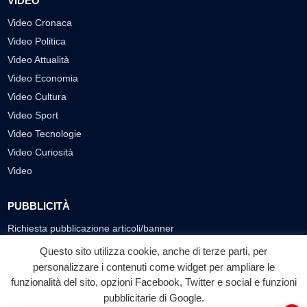
VIDEO
Video Cronaca
Video Politica
Video Attualità
Video Economia
Video Cultura
Video Sport
Video Tecnologie
Video Curiosità
Video
PUBBLICITÀ
Richiesta pubblicazione articoli/banner
Questo sito utilizza cookie, anche di terze parti, per
SEGUICI SUI SOCIAL
personalizzare i contenuti come widget per ampliare le
funzionalità del sito, opzioni Facebook, Twitter e social e funzioni
f
◎
▶
pubblicitarie di Google.
Facebook
Instagram
YouTube