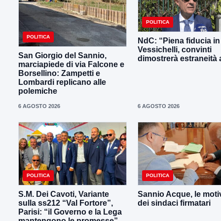
POLITICA
POLITICA
NdC: “Piena fiducia in
Vessichelli, convinti
San Giorgio del Sannio,
dimostrerà estraneità ai
marciapiede di via Falcone e
Borsellino: Zampetti e
Lombardi replicano alle
polemiche
6 AGOSTO 2026
6 AGOSTO 2026
POLITICA
POLITICA
S.M. Dei Cavoti, Variante
Sannio Acque, le moti
sulla ss212 “Val Fortore”,
dei sindaci firmatari
Parisi: “il Governo e la Lega
mantengono le promesse”