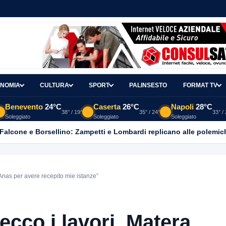
NOMIA
CULTURA
SPORT
PALINSESTO
FORMAT TV
Benevento
24°C
Caserta
26°C
Napoli
28°C
38° / 19°
35° / 24°
33° /
Soleggiato
Soleggiato
Soleggiato
 Falcone e Borsellino: Zampetti e Lombardi replicano alle polemic
Anas per avere recepito mie istanze”
ecco i lavori. Matera