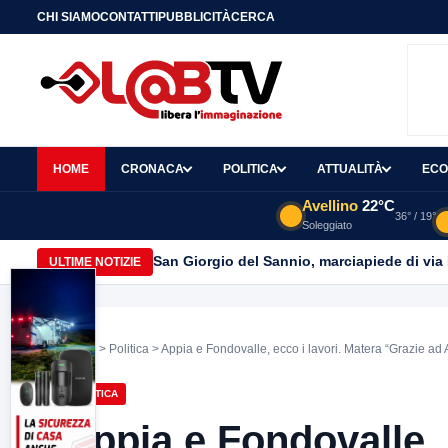
CHI SIAMO
CONTATTI
PUBBLICITÀ
CERCA
HOME
CRONACA
POLITICA
ATTUALITÀ
ECO
Avellino
22°C
36° / 19°
Soleggiato
San Giorgio del Sannio, marciapiede di via
ULTIME NOTIZIE
Home
>
Politica
> Appia e Fondovalle, ecco i lavori. Matera “Grazie ad 
POLITICA
Appia e Fondovalle, 