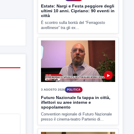
Estate: Nargi e Festa peggiore degli
ultimi 10 anni. Cipriano: 90 eventi in
città
È scontro sulla bontà del “Ferragosto
avellinese” tra gli ex...
▶
3 AGOSTO 2026
POLITICA
Futuro Nazionale fa tappa in città,
iflettori su aree interne e
spopolamento
Convention regionale di Futuro Nazionale
presso il cinema-teatro Partenio di...