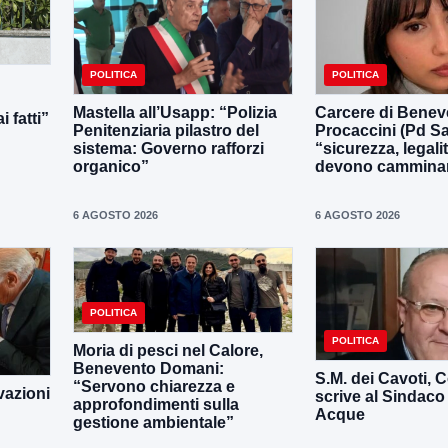
POLITICA
POLITICA
Mastella all’Usapp: “Polizia
Carcere di Benev
 fatti”
Penitenziaria pilastro del
Procaccini (Pd Sa
sistema: Governo rafforzi
“sicurezza, legali
organico”
devono camminar
6 AGOSTO 2026
6 AGOSTO 2026
POLITICA
POLITICA
Moria di pesci nel Calore,
Benevento Domani:
S.M. dei Cavoti, C
“Servono chiarezza e
vazioni
scrive al Sindaco
approfondimenti sulla
Acque
gestione ambientale”