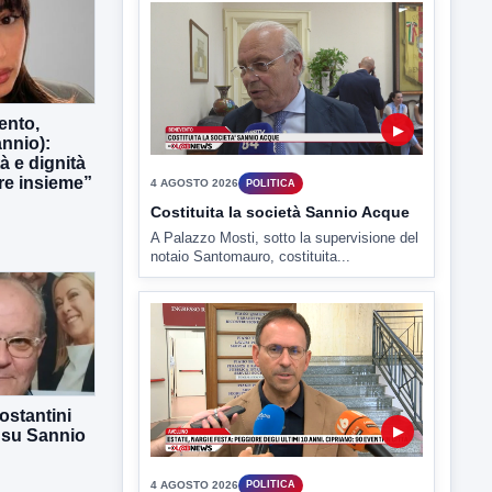
ento,
▶
nnio):
tà e dignità
e insieme”
4 AGOSTO 2026
POLITICA
Costituita la società Sannio Acque
A Palazzo Mosti, sotto la supervisione del
notaio Santomauro, costituita...
ostantini
▶
 su Sannio
4 AGOSTO 2026
POLITICA