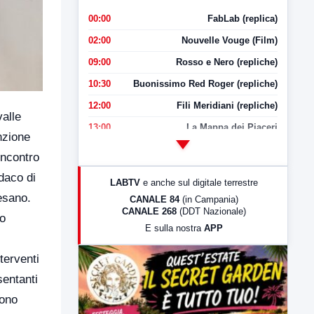
00:00
FabLab (replica)
02:00
Nouvelle Vouge (Film)
09:00
Rosso e Nero (repliche)
10:30
Buonissimo Red Roger (repliche)
12:00
Fili Meridiani (repliche)
valle
13:00
La Mappa dei Piaceri
nzione
14:00
LabNews
incontro
17:00
LabNews (replica)
daco di
LABTV
e anche sul digitale terrestre
18:30
Di Faccia e di Profilo (repliche)
esano.
CANALE 84
(in Campania)
CANALE 268
(DDT Nazionale)
19:30
LabNews (Diretta)
io
E sulla nostra
APP
21:00
Free Sport
23:00
LabNews (replica)
terventi
sentanti
sono