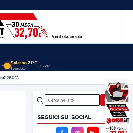
Salerno
27°C
 27°
34° / 25°
Soleggiato
he
7 ORE FA
CERCA
Cerca
SEGUICI SUI SOCIAL
f
◎
▶