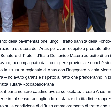
imento della pavimentazione lungo il tratto sannita della Fondo
razio la struttura dell’Anas per aver recepito e prestato atte
l Senatore di Fratelli d’Italia Domenico Matera ad esito di un 
a avuto, accompagnato dal consigliere provinciale nonché sin
o la struttura regionale di Anas con l’ingegnere Nicola Mont
 – ho avuto garanzie rispetto al fatto che prenderanno iniz
 tratta Tufara-Roccabascerana”.
, il parlamentare caudino aveva sollecitato, presso Anas, in
terie in tal senso raccogliendo le istanze di cittadini e rappre
nto sulla condizione di diffuso ammaloramento di tratte che 