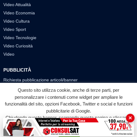
Video Attualità
Video Economia
Video Cultura
Video Sport
Video Tecnologie
Video Curiosità
Video
PUBBLICITÀ
Richiesta pubblicazione articoli/banner
Questo sito utilizza cookie, anche di terze parti, per
SEGUICI SUI SOCIAL
personalizzare i contenuti come widget per ampliare le
f
◎
▶
funzionalità del sito, opzioni Facebook, Twitter e social e funzioni
pubblicitarie di Google.
Facebook
Instagram
YouTube
×
Chiudendo questo banner, scorrendo questa pagina o cliccando
su qualunque suo elemento acconsenti all'uso dei cookie.
© 2026 LABTV - Tutti i diritti riservati
Accetta