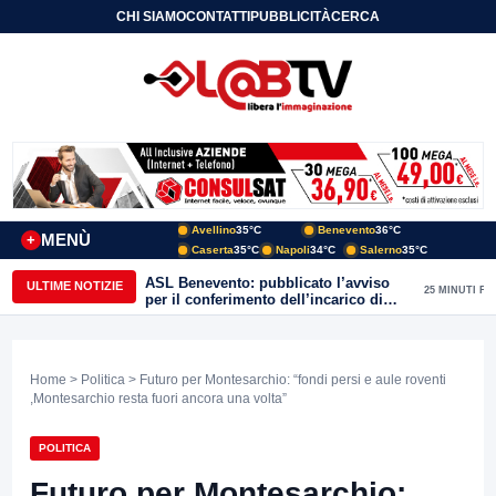
CHI SIAMO
CONTATTI
PUBBLICITÀ
CERCA
Avellino
35°C
Benevento
36°C
MENÙ
+
Caserta
35°C
Napoli
34°C
Salerno
35°C
ASL Benevento: pubblicato l’avviso
ULTIME NOTIZIE
25 MINUTI FA
per il conferimento dell’incarico di
Direttore della Unità Operativa
Complessa Cure Primarie
Home
>
Politica
> Futuro per Montesarchio: “fondi persi e aule roventi
,Montesarchio resta fuori ancora una volta”
POLITICA
Futuro per Montesarchio: