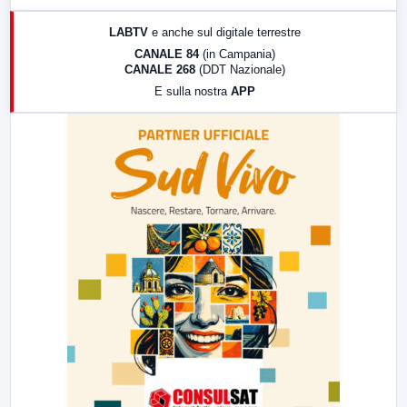
17:00
LabNews (replica)
LABTV
e anche sul digitale terrestre
18:30
Di Faccia e di Profilo (repliche)
CANALE 84
(in Campania)
CANALE 268
(DDT Nazionale)
19:30
LabNews (Diretta)
E sulla nostra
APP
21:00
Free Sport
23:00
LabNews (replica)