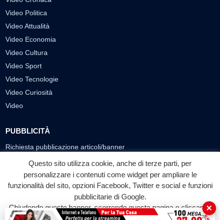
Video Politica
Video Attualità
Video Economia
Video Cultura
Video Sport
Video Tecnologie
Video Curiosità
Video
PUBBLICITÀ
Richiesta pubblicazione articoli/banner
Questo sito utilizza cookie, anche di terze parti, per
SEGUICI SUI SOCIAL
personalizzare i contenuti come widget per ampliare le
f
◎
▶
funzionalità del sito, opzioni Facebook, Twitter e social e funzioni
pubblicitarie di Google.
Facebook
Instagram
YouTube
×
Chiudendo questo banner, scorrendo questa pagina o cliccando
su qualunque suo elemento acconsenti all'uso dei cookie.