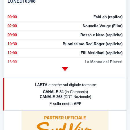
LUNEDI 03/08
00:00
FabLab (replica)
02:00
Nouvelle Vouge (Film)
09:00
Rosso e Nero (repliche)
10:30
Buonissimo Red Roger (repliche)
12:00
Fili Meridiani (repliche)
13:00
La Mappa dei Piaceri
14:00
LabNews
17:00
LabNews (replica)
LABTV
e anche sul digitale terrestre
18:30
Di Faccia e di Profilo (repliche)
CANALE 84
(in Campania)
CANALE 268
(DDT Nazionale)
19:30
LabNews (Diretta)
E sulla nostra
APP
21:00
Free Sport
23:00
LabNews (replica)