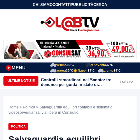
CHI SIAMO
CONTATTI
PUBBLICITÀ
CERCA
Avellino
36°C
Benevento
37°C
MENÙ
+
Caserta
35°C
Napoli
34°C
Salerno
34°C
Controlli straordinari nel Sannio: tre
ULTIME NOTIZIE
8 ORE FA
denunce per guida in stato di
ebbrezza, un arresto e 1.500 kg di
conserve sequestrate
Home
>
Politica
> Salvaguardia equilibri contabili e sistema di
videosorveglianza: via libera in Consiglio
POLITICA
Salvaguardia equilibri