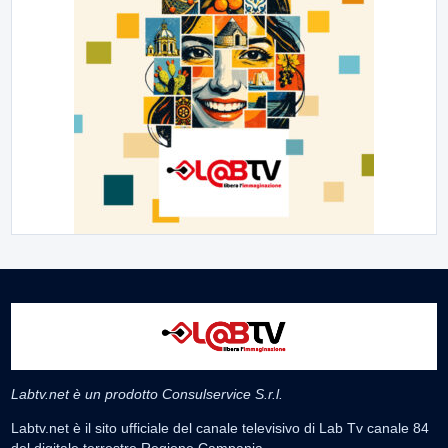
Labtv.net è un prodotto Consulservice S.r.l.
Labtv.net è il sito ufficiale del canale televisivo di Lab Tv canale 84