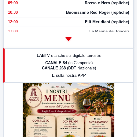
09:00
Rosso e Nero (repliche)
10:30
Buonissimo Red Roger (repliche)
12:00
Fili Meridiani (repliche)
13:00
La Mappa dei Piaceri
14:00
LabNews
17:00
LabNews (replica)
LABTV
e anche sul digitale terrestre
18:30
Di Faccia e di Profilo (repliche)
CANALE 84
(in Campania)
CANALE 268
(DDT Nazionale)
19:30
LabNews (Diretta)
E sulla nostra
APP
21:00
Free Sport
23:00
LabNews (replica)