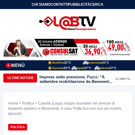
CHI SIAMO
CONTATTI
PUBBLICITÀ
CERCA
Avellino
21°C
Benevento
21°C
MENÙ
+
Caserta
25°C
Napoli
27°C
Salerno
27°C
Imprese sotto pressione, Fucci: “A
ULTIME NOTIZIE
11 ORE FA
settembre mobilitazione da Benevento
e Avellino”
Home
>
Politica
> Cairella (Lega): troppe anomalie nel servizio di
trasporto pubblico a Benevento, il caso Trotta bus non può più essere
ignorato
POLITICA