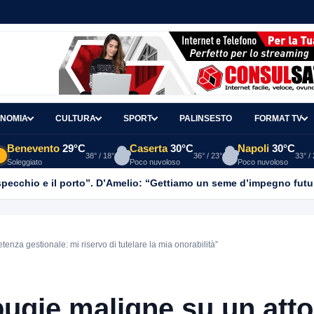
NOMIA
CULTURA
SPORT
PALINSESTO
FORMAT TV
Benevento
29°C
Caserta
30°C
Napoli
30°C
38° / 18°
36° / 23°
33° /
Soleggiato
Poco nuvoloso
Poco nuvoloso
o specchio e il porto”. D’Amelio: “Gettiamo un seme d’impegno futur
enza gestionale: mi riservo di tutelare la mia onorabilità”
bugie maligne su un atto