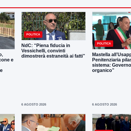
POLITICA
POLITICA
NdC: “Piena fiducia in
Vessichelli, convinti
o,
Mastella all’Usapp
dimostrerà estraneità ai fatti”
cone e
Penitenziaria pila
sistema: Governo 
le
organico”
6 AGOSTO 2026
6 AGOSTO 2026