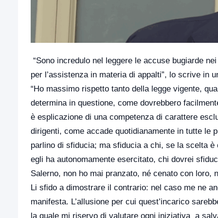
“Sono incredulo nel leggere le accuse bugiarde nei 
per l’assistenza in materia di appalti”, lo scrive i
“Ho massimo rispetto tanto della legge vigente, quant
determina in questione, come dovrebbero facilmente c
è esplicazione di una competenza di carattere escl
dirigenti, come accade quotidianamente in tutte le p
parlino di sfiducia; ma sfiducia a chi, se la scelta 
egli ha autonomamente esercitato, chi dovrei sfiduc
Salerno, non ho mai pranzato, né cenato con loro, n
Li sfido a dimostrare il contrario: nel caso me ne a
manifesta. L’allusione per cui quest’incarico sarebb
la quale mi riservo di valutare ogni iniziativa a sal