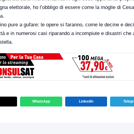
a elettorale, ho l’obbligo di essere come la moglie di Cesar
a.
uino pure a gufare: le opere si faranno, come le decine e dec
ittà e in numerosi casi riparando a incompiute e disastri che
tella.
WhatsApp
LinkedIn
Teleg