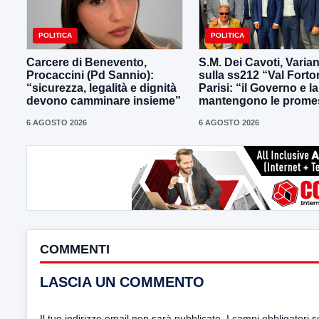
POLITICA
POLITICA
Carcere di Benevento,
S.M. Dei Cavoti, Varia
Procaccini (Pd Sannio):
sulla ss212 “Val Forto
“sicurezza, legalità e dignità
Parisi: “il Governo e l
devono camminare insieme”
mantengono le prome
6 AGOSTO 2026
6 AGOSTO 2026
COMMENTI
LASCIA UN COMMENTO
Il tuo indirizzo email non sarà pubblicato.
I campi obbligatori 