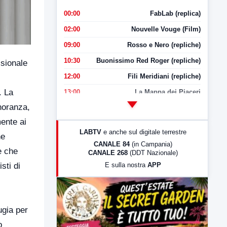
00:00
FabLab (replica)
02:00
Nouvelle Vouge (Film)
09:00
Rosso e Nero (repliche)
10:30
Buonissimo Red Roger (repliche)
ssionale
12:00
Fili Meridiani (repliche)
. La
13:00
La Mappa dei Piaceri
inoranza,
14:00
LabNews
ente ai
17:00
LabNews (replica)
LABTV
e anche sul digitale terrestre
he
18:30
Di Faccia e di Profilo (repliche)
CANALE 84
(in Campania)
e che
CANALE 268
(DDT Nazionale)
19:30
LabNews (Diretta)
sti di
E sulla nostra
APP
21:00
Free Sport
23:00
LabNews (replica)
ugia per
o