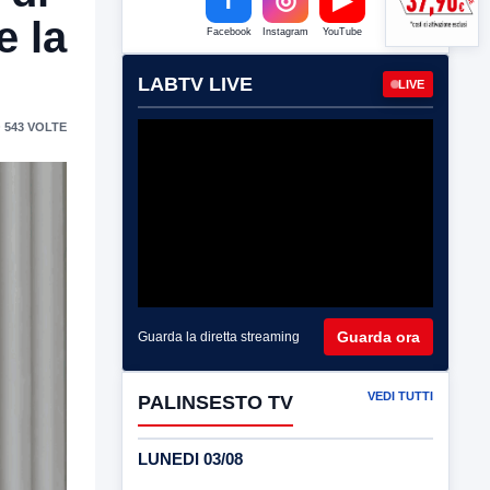
e la
Facebook
Instagram
YouTube
LABTV LIVE
LIVE
 543 VOLTE
Guarda ora
Guarda la diretta streaming
VEDI TUTTI
PALINSESTO TV
LUNEDI 03/08