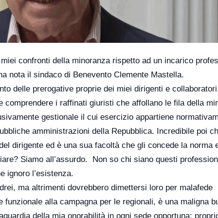
miei confronti della minoranza rispetto ad un incarico profe
n una nota il sindaco di Benevento Clemente Mastella.
o delle prerogative proprie dei miei dirigenti e collaboratori
omprendere i raffinati giuristi che affollano le fila della m
usivamente gestionale il cui esercizio appartiene normativam
ubbliche amministrazioni della Repubblica. Incredibile poi c
è del dirigente ed è una sua facoltà che gli concede la norma 
iare? Siamo all’assurdo. Non so chi siano questi professioni
e ignoro l’esistenza.
ndrei, ma altrimenti dovrebbero dimettersi loro per malafede
e funzionale alla campagna per le regionali, è una maligna b
vaguardia della mia onorabilità in ogni sede opportuna: propri