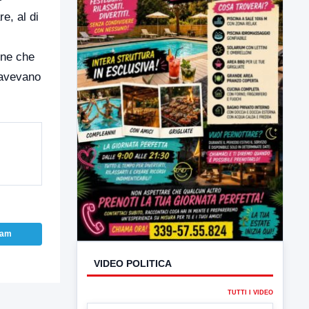
e, al di
ine che
 avevano
ram
VIDEO POLITICA