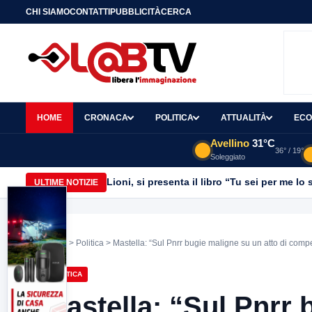
CHI SIAMO
CONTATTI
PUBBLICITÀ
CERCA
HOME
CRONACA
POLITICA
ATTUALITÀ
ECO
Avellino
31°C
36° / 19°
Soleggiato
Lioni, si presenta il libro “Tu sei per me l
ULTIME NOTIZIE
Home
>
Politica
> Mastella: “Sul Pnrr bugie maligne su un atto di compet
POLITICA
Mastella: “Sul Pnrr 