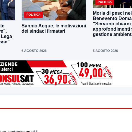
POLITICA
Moria di pesci nel
POLITICA
Benevento Doma
“Servono chiarez
nte
Sannio Acque, le motivazioni
approfondimenti 
re”,
dei sindaci firmatari
gestione ambient
a Lega
sse”
6 AGOSTO 2026
5 AGOSTO 2026
sono contrassegnati
*