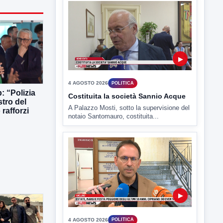
TUTTI I VIDEO
▶
: “Polizia
stro del
rafforzi
4 AGOSTO 2026
POLITICA
Costituita la società Sannio Acque
A Palazzo Mosti, sotto la supervisione del
notaio Santomauro, costituita...
▶