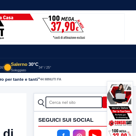
Salerno
30°C
 26°
34° / 25°
Soleggiato
o per tante e tanti”
44 MINUTI FA
CERCA
Cerca
SEGUICI SUI SOCIAL
 di
f
◎
▶