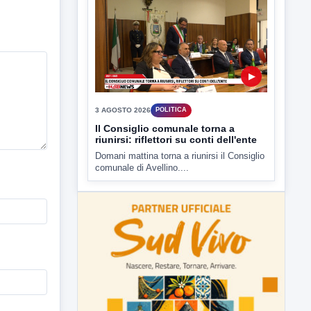
presso il cinema-teatro Partenio di...
▶
3 AGOSTO 2026
POLITICA
Il Consiglio comunale torna a
riunirsi: riflettori su conti dell'ente
Domani mattina torna a riunirsi il Consiglio
comunale di Avellino....