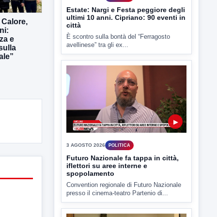
 Calore,
4 AGOSTO 2026
POLITICA
ni:
Estate: Nargi e Festa peggiore degli
za e
ultimi 10 anni. Cipriano: 90 eventi in
sulla
città
ale”
È scontro sulla bontà del “Ferragosto
avellinese” tra gli ex...
▶
3 AGOSTO 2026
POLITICA
Futuro Nazionale fa tappa in città,
iflettori su aree interne e
spopolamento
Convention regionale di Futuro Nazionale