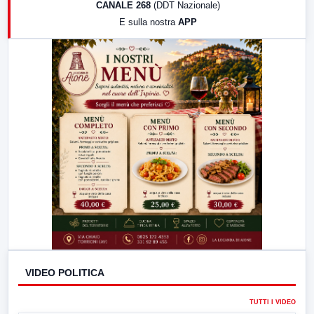
CANALE 268
(DDT Nazionale)
19:30
LabNews (Diretta)
E sulla nostra
APP
21:00
Free Sport
23:00
LabNews (replica)
VIDEO POLITICA
TUTTI I VIDEO