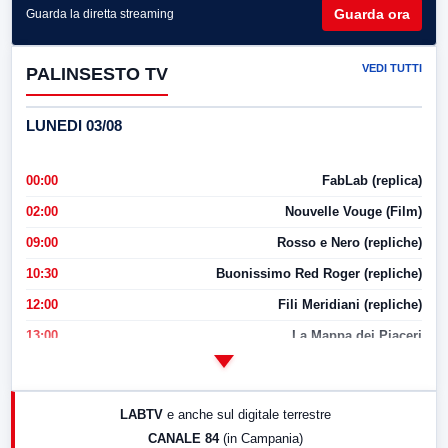
Guarda ora
Guarda la diretta streaming
VEDI TUTTI
PALINSESTO TV
LUNEDI 03/08
00:00
FabLab (replica)
02:00
Nouvelle Vouge (Film)
09:00
Rosso e Nero (repliche)
10:30
Buonissimo Red Roger (repliche)
12:00
Fili Meridiani (repliche)
13:00
La Mappa dei Piaceri
14:00
LabNews
17:00
LabNews (replica)
LABTV
e anche sul digitale terrestre
18:30
Di Faccia e di Profilo (repliche)
CANALE 84
(in Campania)