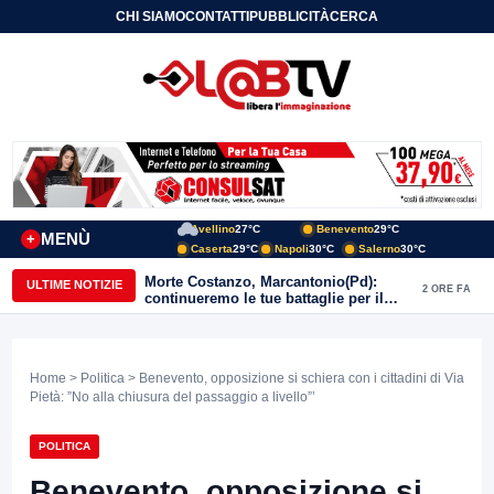
CHI SIAMO
CONTATTI
PUBBLICITÀ
CERCA
Avellino
27°C
Benevento
29°C
MENÙ
+
Caserta
29°C
Napoli
30°C
Salerno
30°C
Morte Costanzo, Marcantonio(Pd):
ULTIME NOTIZIE
2 ORE FA
continueremo le tue battaglie per il
Sannio
Home
>
Politica
> Benevento, opposizione si schiera con i cittadini di Via
Pietà: ”No alla chiusura del passaggio a livello”’
POLITICA
Benevento, opposizione si