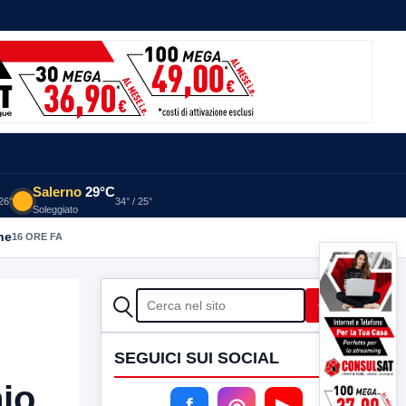
Salerno
29°C
 26°
34° / 25°
Soleggiato
he
16 ORE FA
CERCA
Cerca
SEGUICI SUI SOCIAL
hio
f
◎
▶