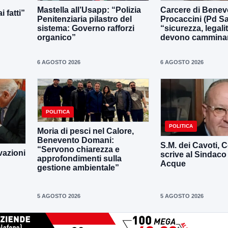
Mastella all’Usapp: “Polizia
Carcere di Benev
 fatti”
Penitenziaria pilastro del
Procaccini (Pd Sa
sistema: Governo rafforzi
“sicurezza, legali
organico”
devono camminar
6 AGOSTO 2026
6 AGOSTO 2026
POLITICA
POLITICA
Moria di pesci nel Calore,
Benevento Domani:
S.M. dei Cavoti, C
“Servono chiarezza e
vazioni
scrive al Sindaco
approfondimenti sulla
Acque
gestione ambientale”
5 AGOSTO 2026
5 AGOSTO 2026