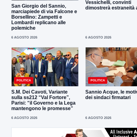
Vessichelli, convinti
San Giorgio del Sannio,
dimostrerà estraneità ai
marciapiede di via Falcone e
Borsellino: Zampetti e
Lombardi replicano alle
polemiche
6 AGOSTO 2026
6 AGOSTO 2026
POLITICA
POLITICA
S.M. Dei Cavoti, Variante
Sannio Acque, le moti
sulla ss212 “Val Fortore”,
dei sindaci firmatari
Parisi: “il Governo e la Lega
mantengono le promesse”
6 AGOSTO 2026
6 AGOSTO 2026