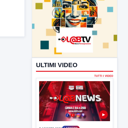
ULTIMI VIDEO
TUTTI I VIDEO
▶
7 AGOSTO 2026
LABNEWS
LabNews del 6 agosto 2026
In studio Enzo colarusso