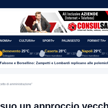
NOMIA
CULTURA
SPORT
PALINSESTO
FORMAT TV
Benevento
25°C
Caserta
28°C
Napoli
29°C
38° / 18°
36° / 23°
33° /
Soleggiato
Poco nuvoloso
Poco nuvoloso
 Falcone e Borsellino: Zampetti e Lombardi replicano alle polemic
cetto di amministrazione”
l suo un approccio vecc