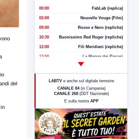
00:00
FabLab (replica)
02:00
Nouvelle Vouge (Film)
09:00
Rosso e Nero (repliche)
10:30
Buonissimo Red Roger (repliche)
rvono
12:00
Fili Meridiani (repliche)
a
13:00
La Mappa dei Piaceri
14:00
LabNews
no
17:00
LabNews (replica)
LABTV
e anche sul digitale terrestre
andi del
18:30
Di Faccia e di Profilo (repliche)
CANALE 84
(in Campania)
CANALE 268
(DDT Nazionale)
19:30
LabNews (Diretta)
E sulla nostra
APP
21:00
Free Sport
in
23:00
LabNews (replica)