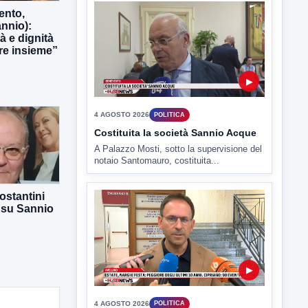
ento,
4 AGOSTO 2026
POLITICA
nnio):
Costituita la società Sannio Acque
tà e dignità
A Palazzo Mosti, sotto la supervisione del
e insieme”
notaio Santomauro, costituita...
▶
ostantini
4 AGOSTO 2026
POLITICA
 su Sannio
Estate: Nargi e Festa peggiore degli
ultimi 10 anni. Cipriano: 90 eventi in
città
È scontro sulla bontà del “Ferragosto
avellinese” tra gli ex...