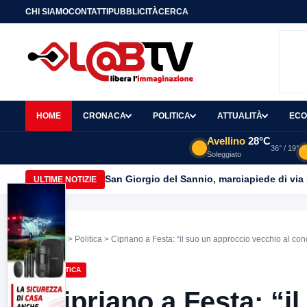
CHI SIAMO
CONTATTI
PUBBLICITÀ
CERCA
HOME
CRONACA
POLITICA
ATTUALITÀ
ECO
Avellino
28°C
36° / 19°
Soleggiato
San Giorgio del Sannio, marciapiede di via
ULTIME NOTIZIE
Home
>
Politica
> Cipriano a Festa: “il suo un approccio vecchio al con
POLITICA
Cipriano a Festa: “i