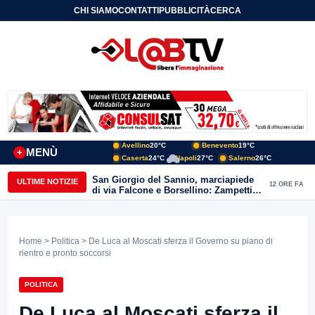
CHI SIAMO
CONTATTI
PUBBLICITÀ
CERCA
Avellino
20°C
Benevento
19°C
MENÙ
+
Caserta
24°C
Napoli
27°C
Salerno
26°C
San Giorgio del Sannio, marciapiede
ULTIME NOTIZIE
12 ORE FA
di via Falcone e Borsellino: Zampetti e
Lombardi replicano alle polemiche
Home
>
Politica
> De Luca al Moscati sferza il Governo su piano di
rientro e pronto soccorsi
POLITICA
De Luca al Moscati sferza il