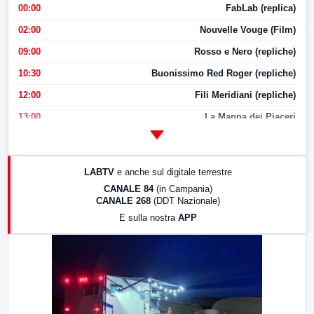
00:00
FabLab (replica)
02:00
Nouvelle Vouge (Film)
09:00
Rosso e Nero (repliche)
10:30
Buonissimo Red Roger (repliche)
12:00
Fili Meridiani (repliche)
13:00
La Mappa dei Piaceri
14:00
LabNews
17:00
LabNews (replica)
LABTV
e anche sul digitale terrestre
18:30
Di Faccia e di Profilo (repliche)
CANALE 84
(in Campania)
CANALE 268
(DDT Nazionale)
19:30
LabNews (Diretta)
E sulla nostra
APP
21:00
Free Sport
23:00
LabNews (replica)