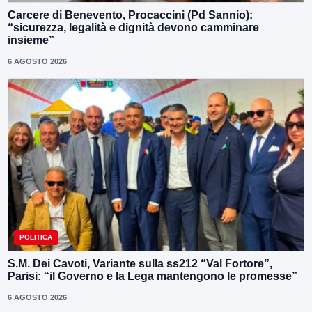
Carcere di Benevento, Procaccini (Pd Sannio):
“sicurezza, legalità e dignità devono camminare
insieme”
6 AGOSTO 2026
POLITICA
S.M. Dei Cavoti, Variante sulla ss212 “Val Fortore”,
Parisi: “il Governo e la Lega mantengono le promesse”
6 AGOSTO 2026