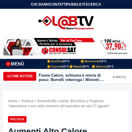
CHI SIAMO
CONTATTI
PUBBLICITÀ
CERCA
Avellino
20°C
Benevento
18°C
MENÙ
+
Caserta
23°C
Napoli
26°C
Salerno
26°C
Fiume Calore, schiuma e moria di
ULTIME NOTIZIE
8 ORE FA
pesci: Borrelli interroga i Ministri.
“Benevento paga l’assenza del
depuratore
Home
>
Politica
> Aumenti Alto Calore, Bocchino a Forgione:
“attendiamo il suo voto contrario all’esecutivo eic del 27 agosto”
POLITICA
Aumenti Alto Calore,