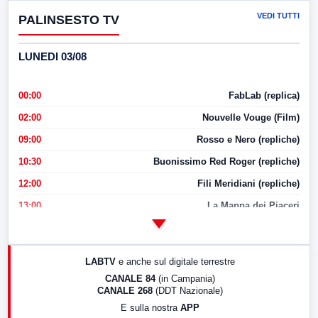
VEDI TUTTI
PALINSESTO TV
LUNEDI 03/08
00:00
FabLab (replica)
02:00
Nouvelle Vouge (Film)
09:00
Rosso e Nero (repliche)
10:30
Buonissimo Red Roger (repliche)
12:00
Fili Meridiani (repliche)
13:00
La Mappa dei Piaceri
14:00
LabNews
17:00
LabNews (replica)
LABTV
e anche sul digitale terrestre
18:30
Di Faccia e di Profilo (repliche)
CANALE 84
(in Campania)
CANALE 268
(DDT Nazionale)
19:30
LabNews (Diretta)
E sulla nostra
APP
21:00
Free Sport