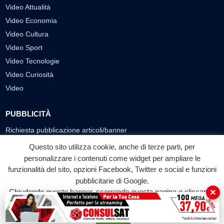
Video Attualità
Video Economia
Video Cultura
Video Sport
Video Tecnologie
Video Curiosità
Video
PUBBLICITÀ
Richiesta pubblicazione articoli/banner
Questo sito utilizza cookie, anche di terze parti, per
SEGUICI SUI SOCIAL
personalizzare i contenuti come widget per ampliare le
f
◎
▶
funzionalità del sito, opzioni Facebook, Twitter e social e funzioni
pubblicitarie di Google.
Facebook
Instagram
YouTube
×
Chiudendo questo banner, scorrendo questa pagina o cliccando
su qualunque suo elemento acconsenti all'uso dei cookie.
© 2026 LABTV - Tutti i diritti riservati
Accetta