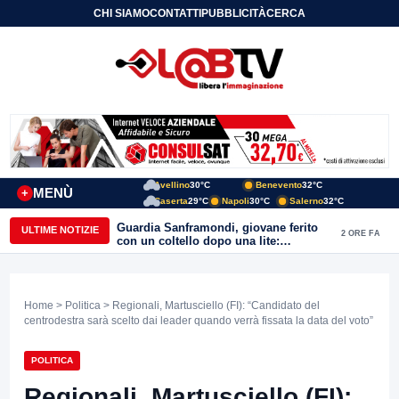
CHI SIAMO
CONTATTI
PUBBLICITÀ
CERCA
Avellino
30°C
Benevento
32°C
MENÙ
+
Caserta
29°C
Napoli
30°C
Salerno
32°C
Guardia Sanframondi, giovane ferito
ULTIME NOTIZIE
2 ORE FA
con un coltello dopo una lite:
individuato il presunto autore
Home
>
Politica
> Regionali, Martusciello (FI): “Candidato del
centrodestra sarà scelto dai leader quando verrà fissata la data del voto”
POLITICA
Regionali, Martusciello (FI):