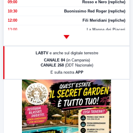
09:00
Rosso e Nero (repliche)
10:30
Buonissimo Red Roger (repliche)
12:00
Fili Meridiani (repliche)
13:00
La Mappa dei Piaceri
14:00
LabNews
17:00
LabNews (replica)
LABTV
e anche sul digitale terrestre
18:30
Di Faccia e di Profilo (repliche)
CANALE 84
(in Campania)
CANALE 268
(DDT Nazionale)
19:30
LabNews (Diretta)
E sulla nostra
APP
21:00
Free Sport
23:00
LabNews (replica)