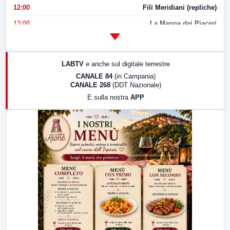
12:00
Fili Meridiani (repliche)
13:00
La Mappa dei Piaceri
14:00
LabNews
17:00
LabNews (replica)
LABTV
e anche sul digitale terrestre
18:30
Di Faccia e di Profilo (repliche)
CANALE 84
(in Campania)
CANALE 268
(DDT Nazionale)
19:30
LabNews (Diretta)
E sulla nostra
APP
21:00
Free Sport
23:00
LabNews (replica)