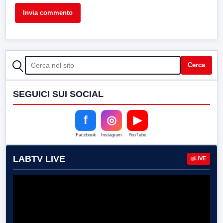
CERCA
Cerca
SEGUICI SUI SOCIAL
f
◎
▶
Facebook
Instagram
YouTube
LABTV LIVE
LIVE