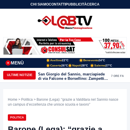
CHI SIAMO
CONTATTI
PUBBLICITÀ
CERCA
Avellino
22°C
Benevento
24°C
MENÙ
+
Caserta
26°C
Napoli
28°C
Salerno
27°C
San Giorgio del Sannio, marciapiede
ULTIME NOTIZIE
7 ORE FA
di via Falcone e Borsellino: Zampetti e
Lombardi replicano alle polemiche
Home
>
Politica
> Barone (Lega): “grazie a Valditara nel Sannio nasce
un campus d’eccellenza che unisce scuola e lavoro”
POLITICA
Barone (Lega): “grazie a