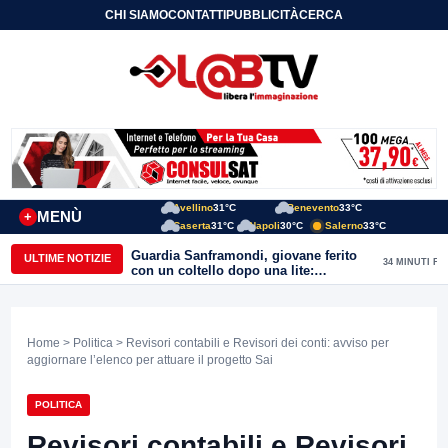
CHI SIAMO
CONTATTI
PUBBLICITÀ
CERCA
Avellino
31°C
Benevento
33°C
MENÙ
+
Caserta
31°C
Napoli
30°C
Salerno
33°C
Guardia Sanframondi, giovane ferito
ULTIME NOTIZIE
34 MINUTI FA
con un coltello dopo una lite:
individuato il presunto autore
Home
>
Politica
> Revisori contabili e Revisori dei conti: avviso per
aggiornare l’elenco per attuare il progetto Sai
POLITICA
Revisori contabili e Revisori