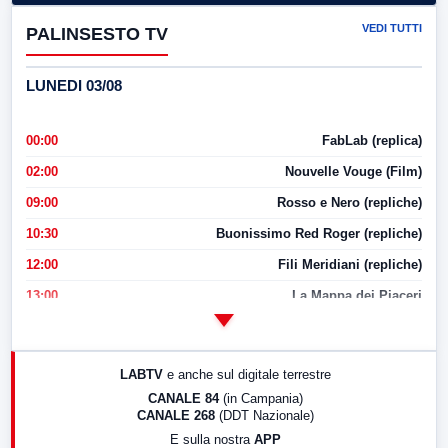
VEDI TUTTI
PALINSESTO TV
LUNEDI 03/08
00:00
FabLab (replica)
02:00
Nouvelle Vouge (Film)
09:00
Rosso e Nero (repliche)
10:30
Buonissimo Red Roger (repliche)
12:00
Fili Meridiani (repliche)
13:00
La Mappa dei Piaceri
14:00
LabNews
17:00
LabNews (replica)
LABTV
e anche sul digitale terrestre
18:30
Di Faccia e di Profilo (repliche)
CANALE 84
(in Campania)
CANALE 268
(DDT Nazionale)
19:30
LabNews (Diretta)
E sulla nostra
APP