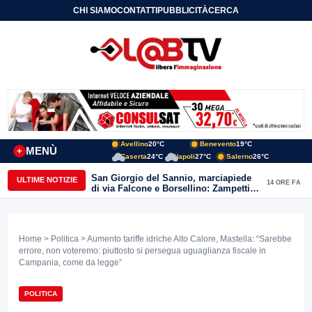
CHI SIAMO
CONTATTI
PUBBLICITÀ
CERCA
Avellino
20°C
Benevento
19°C
MENÙ
+
Caserta
24°C
Napoli
27°C
Salerno
26°C
San Giorgio del Sannio, marciapiede
ULTIME NOTIZIE
14 ORE FA
di via Falcone e Borsellino: Zampetti e
Lombardi replicano alle polemiche
Home
>
Politica
> Aumento tariffe idriche Alto Calore, Mastella: “Sarebbe
errore, non voteremo: piuttosto si persegua uguaglianza fiscale in
Campania, come da legge”
POLITICA