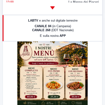
13:00
La Mappa dei Piaceri
14:00
LabNews
17:00
LabNews (replica)
LABTV
e anche sul digitale terrestre
18:30
Di Faccia e di Profilo (repliche)
CANALE 84
(in Campania)
CANALE 268
(DDT Nazionale)
19:30
LabNews (Diretta)
E sulla nostra
APP
21:00
Free Sport
23:00
LabNews (replica)