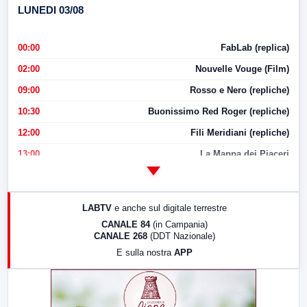
LUNEDI 03/08
00:00
FabLab (replica)
02:00
Nouvelle Vouge (Film)
09:00
Rosso e Nero (repliche)
10:30
Buonissimo Red Roger (repliche)
12:00
Fili Meridiani (repliche)
13:00
La Mappa dei Piaceri
14:00
LabNews
17:00
LabNews (replica)
LABTV
e anche sul digitale terrestre
18:30
Di Faccia e di Profilo (repliche)
CANALE 84
(in Campania)
CANALE 268
(DDT Nazionale)
19:30
LabNews (Diretta)
E sulla nostra
APP
21:00
Free Sport
23:00
LabNews (replica)