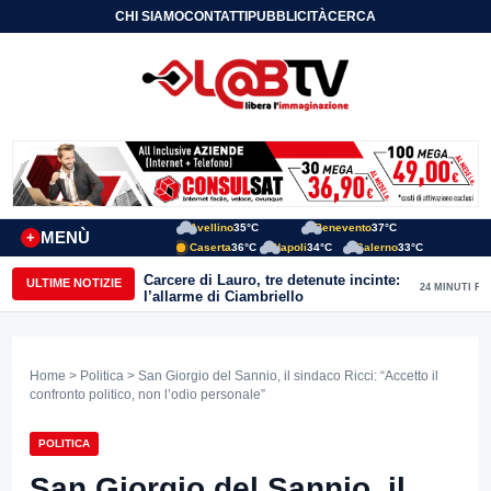
CHI SIAMO
CONTATTI
PUBBLICITÀ
CERCA
Avellino
35°C
Benevento
37°C
MENÙ
+
Caserta
36°C
Napoli
34°C
Salerno
33°C
Carcere di Lauro, tre detenute incinte:
ULTIME NOTIZIE
24 MINUTI FA
l’allarme di Ciambriello
Home
>
Politica
> San Giorgio del Sannio, il sindaco Ricci: “Accetto il
confronto politico, non l’odio personale”
POLITICA
San Giorgio del Sannio, il