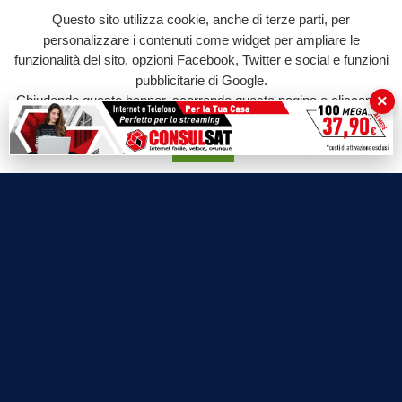
Questo sito utilizza cookie, anche di terze parti, per
personalizzare i contenuti come widget per ampliare le
funzionalità del sito, opzioni Facebook, Twitter e social e funzioni
pubblicitarie di Google.
×
Chiudendo questo banner, scorrendo questa pagina o cliccando
su qualunque suo elemento acconsenti all'uso dei cookie.
Accetta
Labtv.net è un prodotto Consulservice S.r.l.
Labtv.net è il sito ufficiale del canale televisivo di Lab Tv canale 84
del digitale terrestre Regione Campania
Sede legale: Via Chiaio, 5 - 83010 – Torrioni (AV)
P.IVA 02757950643
Oscr. R.E.A. AV N.181151