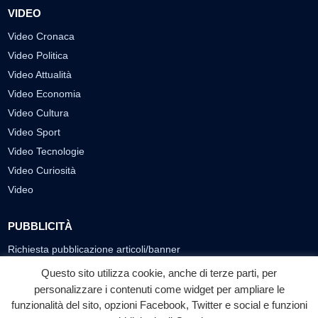
VIDEO
Video Cronaca
Video Politica
Video Attualità
Video Economia
Video Cultura
Video Sport
Video Tecnologie
Video Curiosità
Video
PUBBLICITÀ
Richiesta pubblicazione articoli/banner
Questo sito utilizza cookie, anche di terze parti, per
SEGUICI SUI SOCIAL
personalizzare i contenuti come widget per ampliare le
funzionalità del sito, opzioni Facebook, Twitter e social e funzioni
f
◎
▶