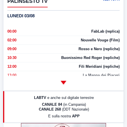
PALINSESTO TV
LUNEDI 03/08
00:00
FabLab (replica)
02:00
Nouvelle Vouge (Film)
09:00
Rosso e Nero (repliche)
10:30
Buonissimo Red Roger (repliche)
12:00
Fili Meridiani (repliche)
13:00
La Mappa dei Piaceri
14:00
LabNews
17:00
LabNews (replica)
LABTV
e anche sul digitale terrestre
18:30
Di Faccia e di Profilo (repliche)
CANALE 84
(in Campania)
CANALE 268
(DDT Nazionale)
19:30
LabNews (Diretta)
E sulla nostra
APP
21:00
Free Sport