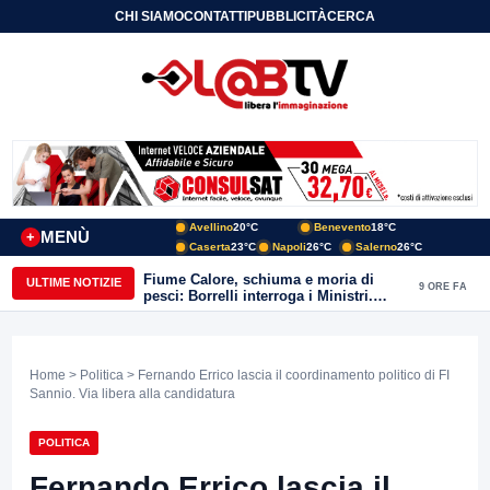
CHI SIAMO
CONTATTI
PUBBLICITÀ
CERCA
Avellino
20°C
Benevento
18°C
MENÙ
+
Caserta
23°C
Napoli
26°C
Salerno
26°C
Fiume Calore, schiuma e moria di
ULTIME NOTIZIE
9 ORE FA
pesci: Borrelli interroga i Ministri.
“Benevento paga l’assenza del
depuratore
Home
>
Politica
> Fernando Errico lascia il coordinamento politico di FI
Sannio. Via libera alla candidatura
POLITICA
Fernando Errico lascia il