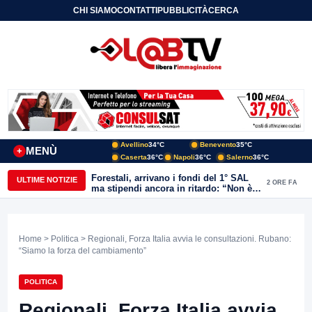
CHI SIAMO
CONTATTI
PUBBLICITÀ
CERCA
Avellino
34°C
Benevento
35°C
MENÙ
+
Caserta
36°C
Napoli
36°C
Salerno
36°C
Forestali, arrivano i fondi del 1° SAL
ULTIME NOTIZIE
2 ORE FA
ma stipendi ancora in ritardo: “Non è
più sostenibile”
Home
>
Politica
> Regionali, Forza Italia avvia le consultazioni. Rubano:
“Siamo la forza del cambiamento”
POLITICA
Regionali, Forza Italia avvia