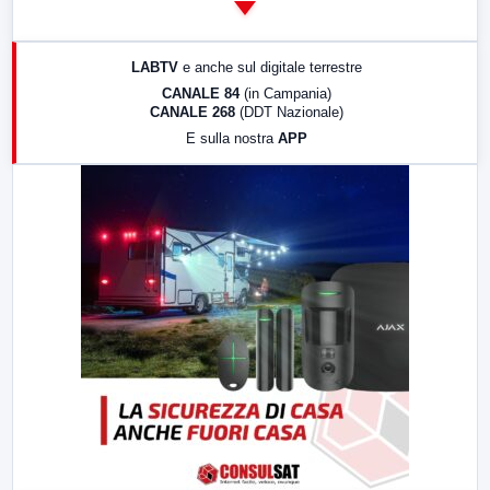
14:00
LabNews
17:00
LabNews (replica)
LABTV
e anche sul digitale terrestre
18:30
Di Faccia e di Profilo (repliche)
CANALE 84
(in Campania)
CANALE 268
(DDT Nazionale)
19:30
LabNews (Diretta)
E sulla nostra
APP
21:00
Free Sport
23:00
LabNews (replica)