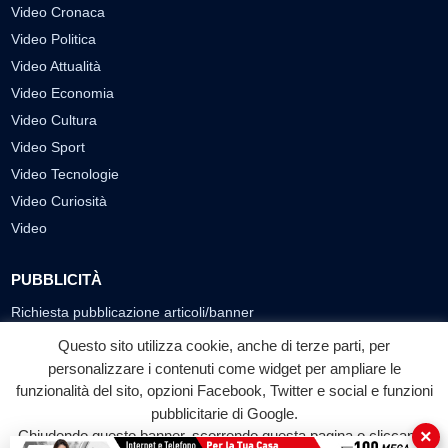
Video Cronaca
Video Politica
Video Attualità
Video Economia
Video Cultura
Video Sport
Video Tecnologie
Video Curiosità
Video
PUBBLICITÀ
Richiesta pubblicazione articoli/banner
Questo sito utilizza cookie, anche di terze parti, per
SEGUICI SUI SOCIAL
personalizzare i contenuti come widget per ampliare le
funzionalità del sito, opzioni Facebook, Twitter e social e funzioni
f
◎
▶
pubblicitarie di Google.
Facebook
Instagram
YouTube
×
Chiudendo questo banner, scorrendo questa pagina o cliccando