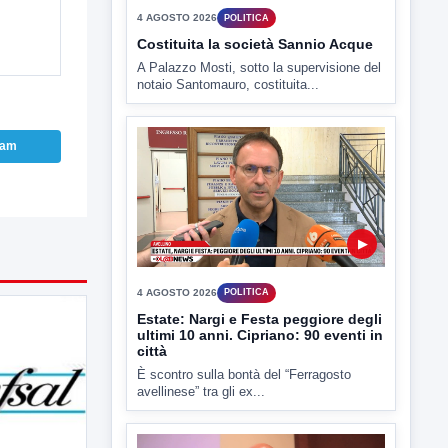
TUTTI I VIDEO
ram
▶
4 AGOSTO 2026
POLITICA
Costituita la società Sannio Acque
A Palazzo Mosti, sotto la supervisione del
notaio Santomauro, costituita...
▶