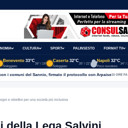
NOMIA
CULTURA
SPORT
PALINSESTO
FORMAT TV
Benevento
33°C
Caserta
32°C
Napoli
32°C
39° / 19°
35° / 22°
34° /
Soleggiato
Soleggiato
Poco nuvoloso
con i comuni del Sannio, firmato il protocollo con Arpaise
15 ORE FA
gni e obiettivi per una società più inclusiva
i della Lega Salvini