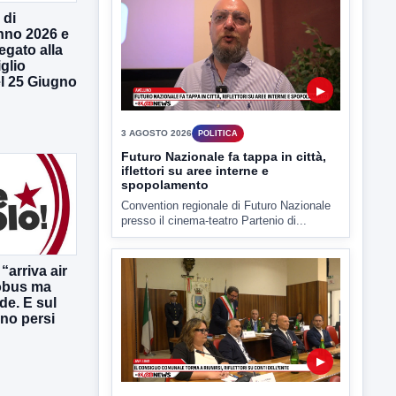
 di
nno 2026 e
4 AGOSTO 2026
POLITICA
legato alla
Estate: Nargi e Festa peggiore degli
glio
ultimi 10 anni. Cipriano: 90 eventi in
l 25 Giugno
città
È scontro sulla bontà del “Ferragosto
avellinese” tra gli ex...
▶
“arriva air
obus ma
de. E sul
3 AGOSTO 2026
POLITICA
ono persi
Futuro Nazionale fa tappa in città,
iflettori su aree interne e
spopolamento
Convention regionale di Futuro Nazionale