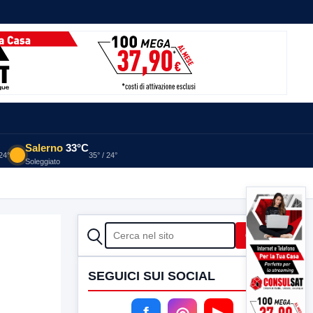
Salerno
33°C
 24°
35° / 24°
Soleggiato
CERCA
Cerca
SEGUICI SUI SOCIAL
f
◎
▶