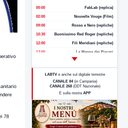
00:00
FabLab (replica)
02:00
Nouvelle Vouge (Film)
09:00
Rosso e Nero (repliche)
10:30
Buonissimo Red Roger (repliche)
12:00
Fili Meridiani (repliche)
13:00
La Mappa dei Piaceri
perativo
14:00
LabNews
17:00
LabNews (replica)
LABTV
e anche sul digitale terrestre
18:30
Di Faccia e di Profilo (repliche)
CANALE 84
(in Campania)
sanitario
CANALE 268
(DDT Nazionale)
19:30
LabNews (Diretta)
E sulla nostra
APP
endere
21:00
Free Sport
23:00
LabNews (replica)
ei 78