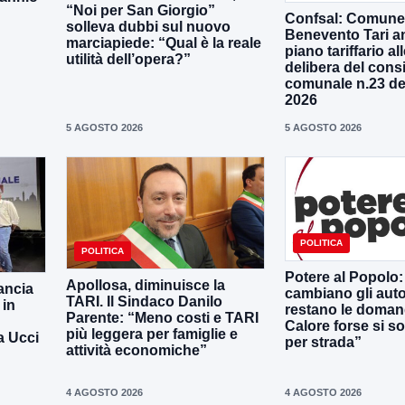
“Noi per San Giorgio”
Confsal: Comune
solleva dubbi sul nuovo
Benevento Tari a
marciapiede: “Qual è la reale
piano tariffario al
utilità dell’opera?”
delibera del consi
comunale n.23 de
2026
5 AGOSTO 2026
5 AGOSTO 2026
POLITICA
POLITICA
Potere al Popolo: 
Apollosa, diminuisce la
lancia
cambiano gli aut
TARI. Il Sindaco Danilo
 in
restano le doman
Parente: “Meno costi e TARI
Calore forse si s
più leggera per famiglie e
a Ucci
per strada”
attività economiche”
4 AGOSTO 2026
4 AGOSTO 2026