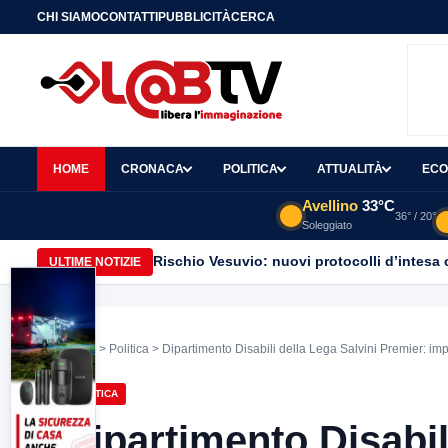
CHI SIAMO
CONTATTI
PUBBLICITÀ
CERCA
HOME
CRONACA
POLITICA
ATTUALITÀ
ECO
Avellino
33°C
36° / 20°
Soleggiato
Rischio Vesuvio: nuovi protocolli d’intesa 
ULTIME NOTIZIE
Home
>
Politica
> Dipartimento Disabili della Lega Salvini Premier: impe
POLITICA
Dipartimento Disabil