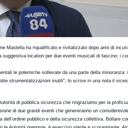
Mastella ha riqualificato e rivitalizzato dopo anni di incuri
 suggestiva location per due eventi musicali di fascino: i con
ntali le polemiche sollevate da una parte della minoranza:
lite strumentalizzazioni inutili”, lo scrive in una nota il vice
e Autorità di pubblica sicurezza che ringraziamo per la proficu
asione di due grandi eventi che genereranno un considerevol
a dell’ordine pubblico e della sicurezza collettiva. Bollare c
 le Autorità preposte, è esercizio sterile e scoraggiante. Al