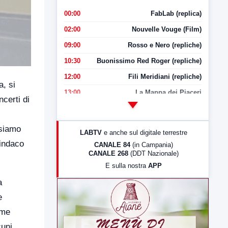
00:00
FabLab (replica)
02:00
Nouvelle Vouge (Film)
09:00
Rosso e Nero (repliche)
10:30
Buonissimo Red Roger (repliche)
12:00
Fili Meridiani (repliche)
a, si
13:00
La Mappa dei Piaceri
certi di
14:00
LabNews
17:00
LabNews (replica)
 siamo
LABTV
e anche sul digitale terrestre
18:30
Di Faccia e di Profilo (repliche)
sindaco
CANALE 84
(in Campania)
CANALE 268
(DDT Nazionale)
19:30
LabNews (Diretta)
E sulla nostra
APP
21:00
Free Sport
a
23:00
LabNews (replica)
e
ome
cuni