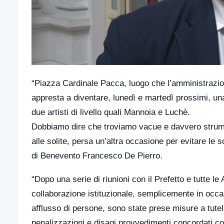
“Piazza Cardinale Pacca, luogo che l’amministrazione 
appresta a diventare, lunedì e martedì prossimi, una
due artisti di livello quali Mannoia e Luchè.
Dobbiamo dire che troviamo vacue e davvero strume
alle solite, persa un’altra occasione per evitare le so
di Benevento Francesco De Pierro.
“Dopo una serie di riunioni con il Prefetto e tutte l
collaborazione istituzionale, semplicemente in occ
afflusso di persone, sono state prese misure a tutel
penalizzazioni e disagi provvedimenti concordati con