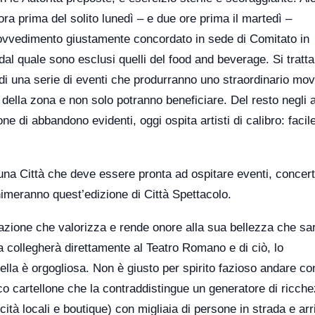
ra prima del solito lunedì – e due ore prima il martedì –
provvedimento giustamente concordato in sede di Comitato in
dal quale sono esclusi quelli del food and beverage. Si tratta
di una serie di eventi che produrranno uno straordinario mo
 della zona e non solo potranno beneficiare. Del resto negli 
 di abbandono evidenti, oggi ospita artisti di calibro: facil
una Città che deve essere pronta ad ospitare eventi, concert
nimeranno quest’edizione di Città Spettacolo.
zione che valorizza e rende onore alla sua bellezza che sa
a collegherà direttamente al Teatro Romano e di ciò, lo
la è orgogliosa. Non è giusto per spirito fazioso andare con
icco cartellone che la contraddistingue un generatore di ricch
icità locali e boutique) con migliaia di persone in strada e arr