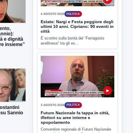
È scontro sulla bontà del “Ferragosto
avellinese” tra gli ex...
ento,
nnio):
tà e dignità
e insieme”
▶
3 AGOSTO 2026
POLITICA
Futuro Nazionale fa tappa in città,
iflettori su aree interne e
spopolamento
Convention regionale di Futuro Nazionale
presso il cinema-teatro Partenio di...
ostantini
 su Sannio