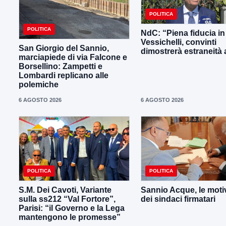
POLITICA
POLITICA
NdC: “Piena fiducia in
Vessichelli, convinti
San Giorgio del Sannio,
dimostrerà estraneità ai
marciapiede di via Falcone e
Borsellino: Zampetti e
Lombardi replicano alle
polemiche
6 AGOSTO 2026
6 AGOSTO 2026
POLITICA
POLITICA
S.M. Dei Cavoti, Variante
Sannio Acque, le moti
sulla ss212 “Val Fortore”,
dei sindaci firmatari
Parisi: “il Governo e la Lega
mantengono le promesse”