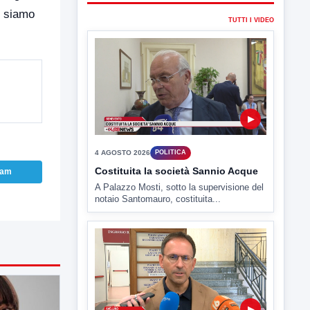
e siamo
▶
4 AGOSTO 2026
POLITICA
Costituita la società Sannio Acque
A Palazzo Mosti, sotto la supervisione del
notaio Santomauro, costituita...
ram
▶
4 AGOSTO 2026
POLITICA
Estate: Nargi e Festa peggiore degli
ultimi 10 anni. Cipriano: 90 eventi in
città