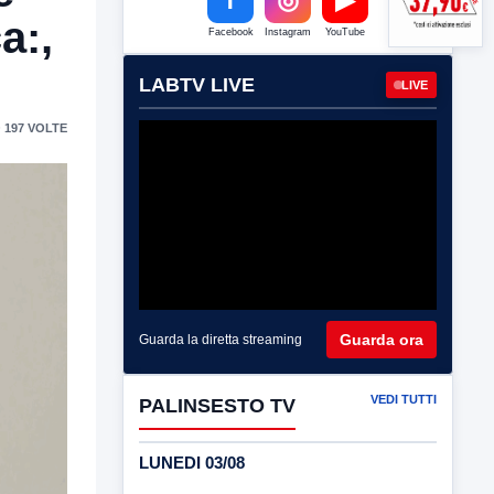
a:,
Facebook
Instagram
YouTube
LABTV LIVE
LIVE
 197 VOLTE
Guarda ora
Guarda la diretta streaming
VEDI TUTTI
PALINSESTO TV
LUNEDI 03/08