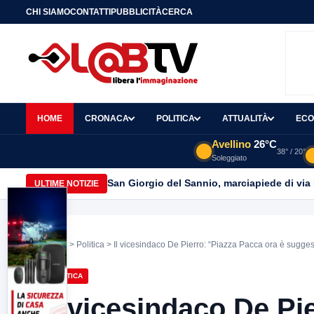
CHI SIAMO
CONTATTI
PUBBLICITÀ
CERCA
HOME
CRONACA
POLITICA
ATTUALITÀ
ECO
Avellino
26°C
38° / 20°
Soleggiato
San Giorgio del Sannio, marciapiede di via
ULTIME NOTIZIE
Home
>
Politica
> Il vicesindaco De Pierro: “Piazza Pacca ora è suggest
POLITICA
Il vicesindaco De Pi