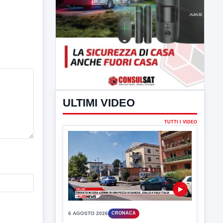
ULTIMI VIDEO
TUTTI I VIDEO
▶
6 AGOSTO 2026
CRONACA
Trovato in casa 42enne in una
pozza di sangue, giallo a viale Italia
Ritrovato senza vita il corpo di un 42enne
in un...