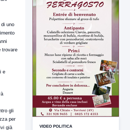
 di uno
vimento
anni
e trovare
i e
VIDEO POLITICA
rà
TUTTI I VIDEO
tro gli
ezza per
ivi già