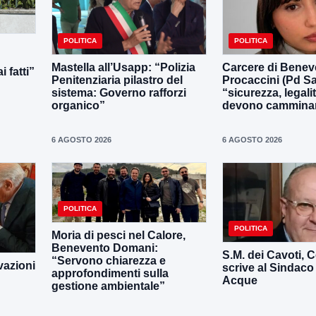
POLITICA
POLITICA
Mastella all’Usapp: “Polizia
Carcere di Benev
 fatti”
Penitenziaria pilastro del
Procaccini (Pd Sa
sistema: Governo rafforzi
“sicurezza, legali
organico”
devono camminar
6 AGOSTO 2026
6 AGOSTO 2026
POLITICA
POLITICA
Moria di pesci nel Calore,
Benevento Domani:
S.M. dei Cavoti, C
“Servono chiarezza e
vazioni
scrive al Sindaco
approfondimenti sulla
Acque
gestione ambientale”