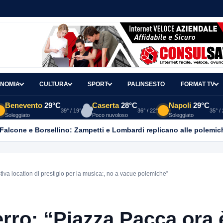
NOMIA
CULTURA
SPORT
PALINSESTO
FORMAT TV
Benevento
29°C
Caserta
28°C
Napoli
29°C
39° / 19°
36° / 22°
35° /
Soleggiato
Poco nuvoloso
Soleggiato
 Falcone e Borsellino: Zampetti e Lombardi replicano alle polemic
iva location di prestigio per la musica:, no a vacue polemiche”
erro: “Piazza Pacca ora 