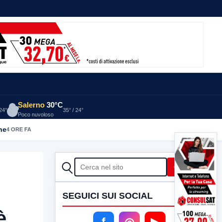
Salerno
30°C
 24°
35° / 24°
Poco nuvoloso
he
4 ORE FA
CERCA
Cerca
SEGUICI SUI SOCIAL
è
f
◎
▶