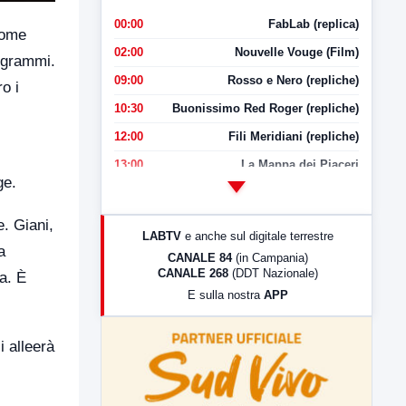
00:00
FabLab (replica)
Come
02:00
Nouvelle Vouge (Film)
rogrammi.
09:00
Rosso e Nero (repliche)
o i
10:30
Buonissimo Red Roger (repliche)
12:00
Fili Meridiani (repliche)
13:00
La Mappa dei Piaceri
ge.
14:00
LabNews
17:00
LabNews (replica)
e. Giani,
LABTV
e anche sul digitale terrestre
18:30
Di Faccia e di Profilo (repliche)
a
CANALE 84
(in Campania)
CANALE 268
(DDT Nazionale)
a. È
19:30
LabNews (Diretta)
E sulla nostra
APP
21:00
Free Sport
23:00
LabNews (replica)
i alleerà