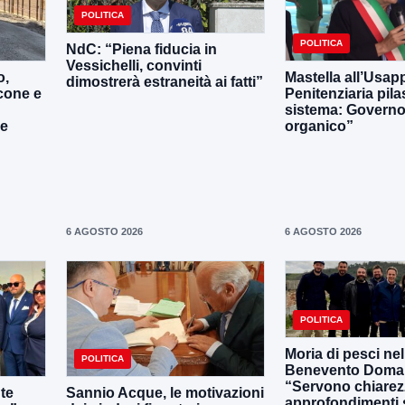
POLITICA
POLITICA
NdC: “Piena fiducia in
Vessichelli, convinti
o,
Mastella all’Usapp
dimostrerà estraneità ai fatti”
cone e
Penitenziaria pila
sistema: Governo 
le
organico”
6 AGOSTO 2026
6 AGOSTO 2026
POLITICA
Moria di pesci nel
POLITICA
Benevento Doma
“Servono chiarez
nte
Sannio Acque, le motivazioni
approfondimenti 