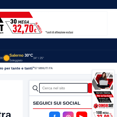
Salerno
30°C
 26°
34° / 25°
Soleggiato
o per tante e tanti”
57 MINUTI FA
CERCA
Cerca
SEGUICI SUI SOCIAL
tra
f
◎
▶