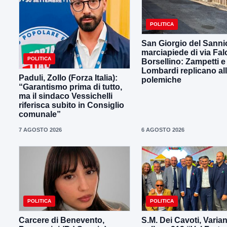
POLITICA
San Giorgio del Sanni
marciapiede di via Fal
POLITICA
Borsellino: Zampetti e
Lombardi replicano al
Paduli, Zollo (Forza Italia):
polemiche
“Garantismo prima di tutto,
ma il sindaco Vessichelli
riferisca subito in Consiglio
comunale”
7 AGOSTO 2026
6 AGOSTO 2026
POLITICA
POLITICA
Carcere di Benevento,
S.M. Dei Cavoti, Varia