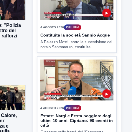
TUTTI I VIDEO
: “Polizia
stro del
rafforzi
▶
4 AGOSTO 2026
POLITICA
Costituita la società Sannio Acque
A Palazzo Mosti, sotto la supervisione del
notaio Santomauro, costituita...
 Calore,
ni:
za e
sulla
▶