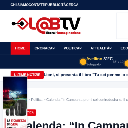
CHI SIAMO
CONTATTI
PUBBLICITÀ
CERCA
HOME
CRONACA
POLITICA
ATTUALITÀ
ECO
Avellino
31°C
36° / 19°
Soleggiato
Lioni, si presenta il libro “Tu sei per me l
ULTIME NOTIZIE
Home
>
Politica
> Calenda: “In Campania pronti col centrodestra se il c
POLITICA
Calenda: “In Campan