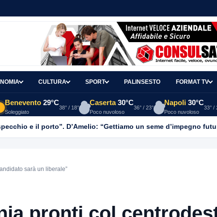
NOMIA
CULTURA
SPORT
PALINSESTO
FORMAT TV
Benevento
29°C
Caserta
30°C
Napoli
30°C
38° / 18°
36° / 23°
33° /
Soleggiato
Poco nuvoloso
Poco nuvoloso
o specchio e il porto”. D’Amelio: “Gettiamo un seme d’impegno futur
andidato sarà un liberale”
ia pronti col centrodes