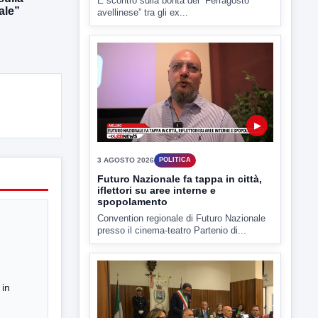
ale”
4 AGOSTO 2026
POLITICA
Estate: Nargi e Festa peggiore degli
ultimi 10 anni. Cipriano: 90 eventi in
città
È scontro sulla bontà del “Ferragosto
avellinese” tra gli ex...
▶
3 AGOSTO 2026
POLITICA
Futuro Nazionale fa tappa in città,
iflettori su aree interne e
 in
spopolamento
Convention regionale di Futuro Nazionale