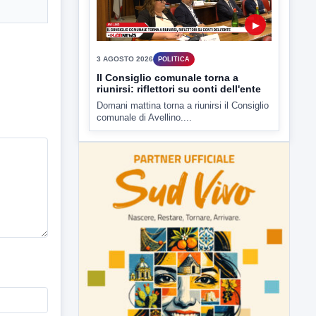
presso il cinema-teatro Partenio di...
▶
3 AGOSTO 2026
POLITICA
Il Consiglio comunale torna a
riunirsi: riflettori su conti dell'ente
Domani mattina torna a riunirsi il Consiglio
comunale di Avellino....