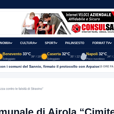
NOMIA
CULTURA
SPORT
PALINSESTO
FORMAT TV
Benevento
33°C
Caserta
32°C
Napoli
32°C
39° / 19°
35° / 22°
34° /
Soleggiato
Soleggiato
Poco nuvoloso
con i comuni del Sannio, firmato il protocollo con Arpaise
15 ORE FA
a contro le falsità di Stravino”
unale di Airola “Cimite