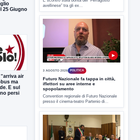
È scontro sulla bontà del “Ferragosto
glio
avellinese” tra gli ex...
l 25 Giugno
▶
3 AGOSTO 2026
POLITICA
“arriva air
Futuro Nazionale fa tappa in città,
obus ma
iflettori su aree interne e
de. E sul
spopolamento
ono persi
Convention regionale di Futuro Nazionale
presso il cinema-teatro Partenio di...