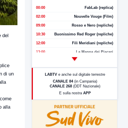
00:00
FabLab (replica)
02:00
Nouvelle Vouge (Film)
09:00
Rosso e Nero (repliche)
10:30
Buonissimo Red Roger (repliche)
e del
12:00
Fili Meridiani (repliche)
13:00
La Mappa dei Piaceri
14:00
LabNews
plice
17:00
LabNews (replica)
n di un
LABTV
e anche sul digitale terrestre
18:30
Di Faccia e di Profilo (repliche)
CANALE 84
(in Campania)
lla
CANALE 268
(DDT Nazionale)
19:30
LabNews (Diretta)
E sulla nostra
APP
21:00
Free Sport
a come
23:00
LabNews (replica)
 alla