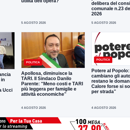
utilità dell’opera?”
delibera del consi
comunale n.23 de
2026
5 AGOSTO 2026
5 AGOSTO 2026
POLITICA
POLITICA
Potere al Popolo: 
Apollosa, diminuisce la
lancia
cambiano gli aut
TARI. Il Sindaco Danilo
 in
restano le doman
Parente: “Meno costi e TARI
Calore forse si s
più leggera per famiglie e
a Ucci
per strada”
attività economiche”
4 AGOSTO 2026
4 AGOSTO 2026