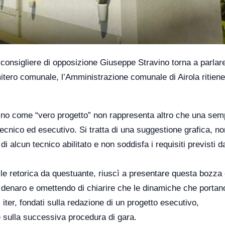
il consigliere di opposizione Giuseppe Stravino torna a parlar
imitero comunale, l’Amministrazione comunale di Airola ritiene
avino come “vero progetto” non rappresenta altro che una sem
tecnico ed esecutivo. Si tratta di una suggestione grafica, no
i alcun tecnico abilitato e non soddisfa i requisiti previsti da
bile retorica da questuante, riuscì a presentare questa bozz
 denaro e omettendo di chiarire che le dinamiche che portano
iter, fondati sulla redazione di un progetto esecutivo,
 e sulla successiva procedura di gara.