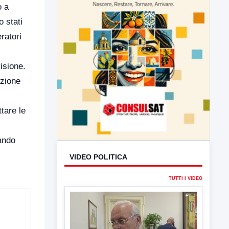
o a
o stati
ratori
visione.
azione
tare le
tando
VIDEO POLITICA
TUTTI I VIDEO