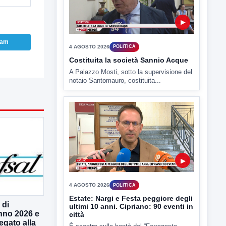
▶
ram
4 AGOSTO 2026
POLITICA
Costituita la società Sannio Acque
A Palazzo Mosti, sotto la supervisione del
notaio Santomauro, costituita...
▶
4 AGOSTO 2026
POLITICA
Estate: Nargi e Festa peggiore degli
 di
ultimi 10 anni. Cipriano: 90 eventi in
nno 2026 e
città
legato alla