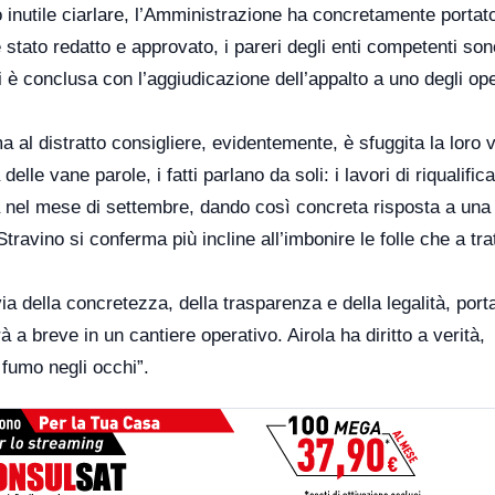
inutile ciarlare, l’Amministrazione ha concretamente portat
è stato redatto e approvato, i pareri degli enti competenti son
i è conclusa con l’aggiudicazione dell’appalto a uno degli ope
, ma al distratto consigliere, evidentemente, è sfuggita la loro 
le vane parole, i fatti parlano da soli: i lavori di riqualific
à nel mese di settembre, dando così concreta risposta a una
ravino si conferma più incline all’imbonire le folle che a trat
ia della concretezza, della trasparenza e della legalità, por
à a breve in un cantiere operativo. Airola ha diritto a verità,
e fumo negli occhi”.