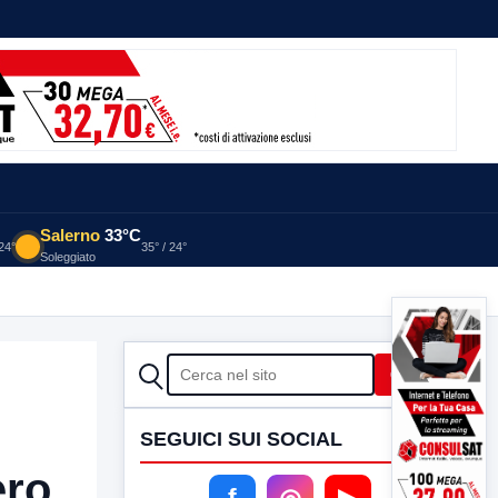
Salerno
33°C
 24°
35° / 24°
Soleggiato
CERCA
Cerca
SEGUICI SUI SOCIAL
ro,
f
◎
▶