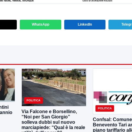
WhatsApp
LinkedIn
Teleg
POLITICA
tini
POLITICA
Via Falcone e Borsellino,
Sannio
“Noi per San Giorgio”
Confsal: Comune
solleva dubbi sul nuovo
Benevento Tari a
marciapiede: “Qual è la reale
piano tariffario al