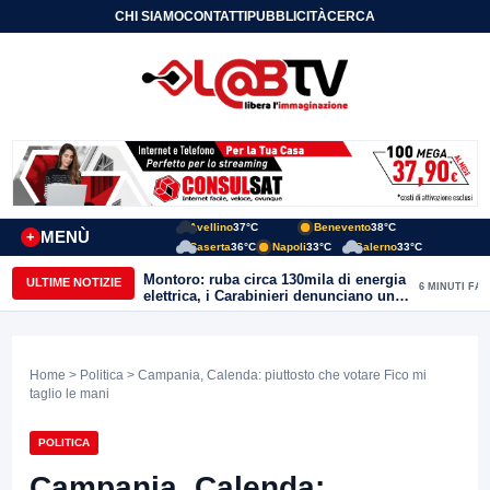
CHI SIAMO
CONTATTI
PUBBLICITÀ
CERCA
Avellino
37°C
Benevento
38°C
MENÙ
+
Caserta
36°C
Napoli
33°C
Salerno
33°C
Montoro: ruba circa 130mila di energia
ULTIME NOTIZIE
6 MINUTI FA
elettrica, i Carabinieri denunciano un
65enne
Home
>
Politica
> Campania, Calenda: piuttosto che votare Fico mi
taglio le mani
POLITICA
Campania, Calenda: