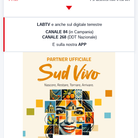
13:00
La Mappa dei Piaceri
14:00
LabNews
17:00
LabNews (replica)
LABTV
e anche sul digitale terrestre
18:30
Di Faccia e di Profilo (repliche)
CANALE 84
(in Campania)
CANALE 268
(DDT Nazionale)
19:30
LabNews (Diretta)
E sulla nostra
APP
21:00
Free Sport
23:00
LabNews (replica)