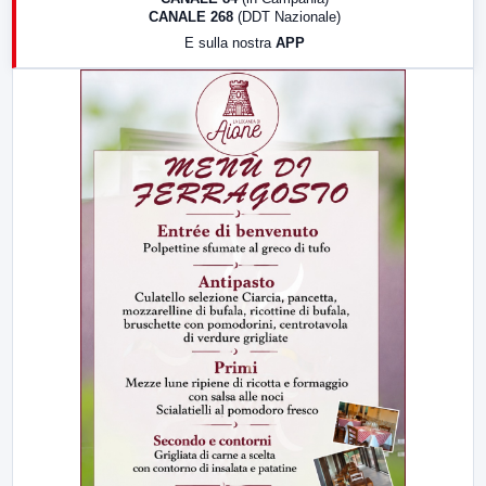
CANALE 268
(DDT Nazionale)
19:30
LabNews (Diretta)
E sulla nostra
APP
21:00
Free Sport
23:00
LabNews (replica)