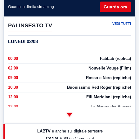
Guarda ora
Guarda la diretta streaming
VEDI TUTTI
PALINSESTO TV
LUNEDI 03/08
00:00
FabLab (replica)
02:00
Nouvelle Vouge (Film)
09:00
Rosso e Nero (repliche)
10:30
Buonissimo Red Roger (repliche)
12:00
Fili Meridiani (repliche)
13:00
La Mappa dei Piaceri
14:00
LabNews
17:00
LabNews (replica)
LABTV
e anche sul digitale terrestre
18:30
Di Faccia e di Profilo (repliche)
CANALE 84
(in Campania)