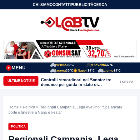
CHI SIAMO
CONTATTI
PUBBLICITÀ
CERCA
Avellino
36°C
Benevento
37°C
MENÙ
+
Caserta
35°C
Napoli
34°C
Salerno
34°C
Controlli straordinari nel Sannio: tre
ULTIME NOTIZIE
7 ORE FA
denunce per guida in stato di
ebbrezza, un arresto e 1.500 kg di
conserve sequestrate
Home
>
Politica
> Regionali Campania, Lega Avellino: “Spalancare
porte e finestre a Nargi e Festa”
POLITICA
Regionali Campania, Lega