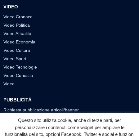
VIDEO
Video Cronaca
Video Politica
Video Attualità
Video Economia
Video Cultura
Video Sport
Video Tecnologie
Video Curiosità
Video
PUBBLICITÀ
Richiesta pubblicazione articoli/banner
Questo sito utilizza cookie, anche di terze parti, per
SEGUICI SUI SOCIAL
personalizzare i contenuti come widget per ampliare le
funzionalità del sito, opzioni Facebook, Twitter e social e funzioni
f
◎
▶