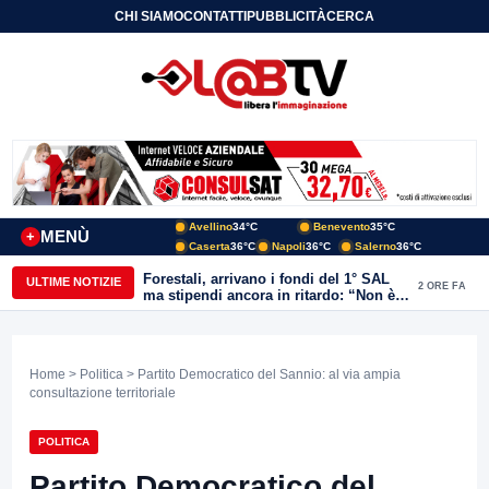
CHI SIAMO
CONTATTI
PUBBLICITÀ
CERCA
Avellino
34°C
Benevento
35°C
MENÙ
+
Caserta
36°C
Napoli
36°C
Salerno
36°C
Forestali, arrivano i fondi del 1° SAL
ULTIME NOTIZIE
2 ORE FA
ma stipendi ancora in ritardo: “Non è
più sostenibile”
Home
>
Politica
> Partito Democratico del Sannio: al via ampia
consultazione territoriale
POLITICA
Partito Democratico del