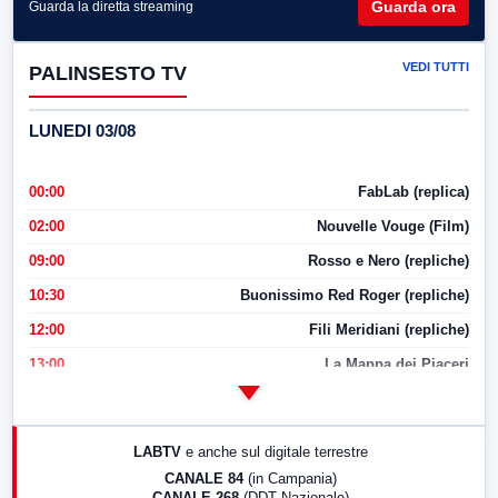
Guarda ora
Guarda la diretta streaming
VEDI TUTTI
PALINSESTO TV
LUNEDI 03/08
00:00
FabLab (replica)
02:00
Nouvelle Vouge (Film)
09:00
Rosso e Nero (repliche)
10:30
Buonissimo Red Roger (repliche)
12:00
Fili Meridiani (repliche)
13:00
La Mappa dei Piaceri
14:00
LabNews
17:00
LabNews (replica)
LABTV
e anche sul digitale terrestre
18:30
Di Faccia e di Profilo (repliche)
CANALE 84
(in Campania)
CANALE 268
(DDT Nazionale)