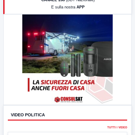
19:30
LabNews (Diretta)
E sulla nostra
APP
21:00
Free Sport
23:00
LabNews (replica)
VIDEO POLITICA
TUTTI I VIDEO