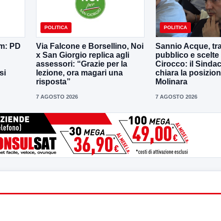
POLITICA
POLITICA
em: PD
Via Falcone e Borsellino, Noi
Sannio Acque, tra
x San Giorgio replica agli
pubblico e scelte 
assessori: “Grazie per la
Cirocco: il Sinda
si
lezione, ora magari una
chiara la posizion
risposta”
Molinara
7 AGOSTO 2026
7 AGOSTO 2026