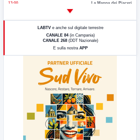
13:00
La Mappa dei Piaceri
14:00
LabNews
17:00
LabNews (replica)
LABTV
e anche sul digitale terrestre
18:30
Di Faccia e di Profilo (repliche)
CANALE 84
(in Campania)
CANALE 268
(DDT Nazionale)
19:30
LabNews (Diretta)
E sulla nostra
APP
21:00
Free Sport
23:00
LabNews (replica)