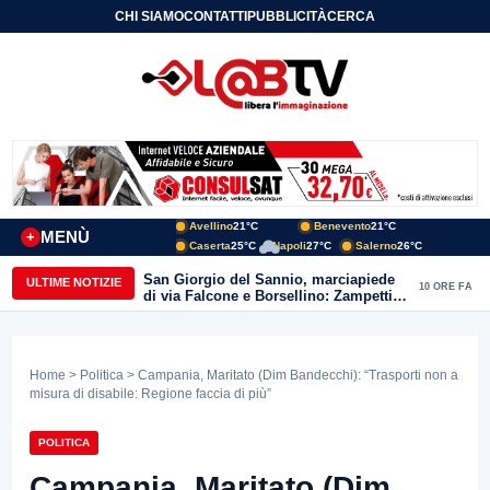
CHI SIAMO
CONTATTI
PUBBLICITÀ
CERCA
Avellino
21°C
Benevento
21°C
MENÙ
+
Caserta
25°C
Napoli
27°C
Salerno
26°C
San Giorgio del Sannio, marciapiede
ULTIME NOTIZIE
10 ORE FA
di via Falcone e Borsellino: Zampetti e
Lombardi replicano alle polemiche
Home
>
Politica
> Campania, Maritato (Dim Bandecchi): “Trasporti non a
misura di disabile: Regione faccia di più”
POLITICA
Campania, Maritato (Dim