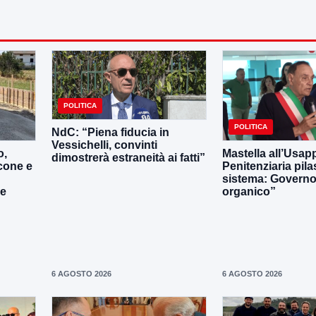
POLITICA
POLITICA
NdC: “Piena fiducia in
Vessichelli, convinti
o,
Mastella all’Usapp
dimostrerà estraneità ai fatti”
cone e
Penitenziaria pila
sistema: Governo 
le
organico”
6 AGOSTO 2026
6 AGOSTO 2026