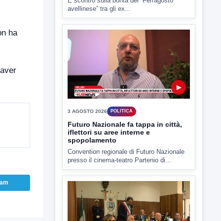
È scontro sulla bontà del “Ferragosto
avellinese” tra gli ex...
on ha
 aver
▶
3 AGOSTO 2026
POLITICA
Futuro Nazionale fa tappa in città,
iflettori su aree interne e
spopolamento
Convention regionale di Futuro Nazionale
presso il cinema-teatro Partenio di...
ram