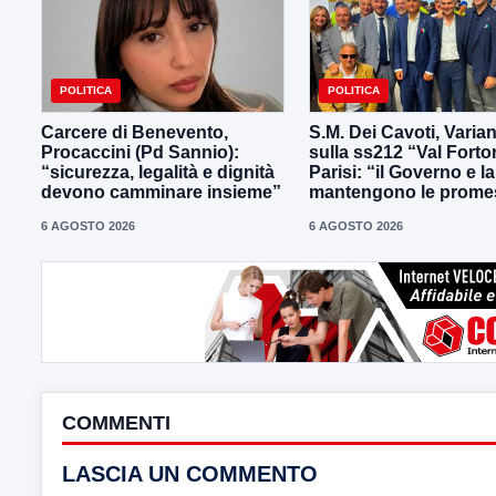
POLITICA
POLITICA
Carcere di Benevento,
S.M. Dei Cavoti, Varia
Procaccini (Pd Sannio):
sulla ss212 “Val Forto
“sicurezza, legalità e dignità
Parisi: “il Governo e l
devono camminare insieme”
mantengono le prome
6 AGOSTO 2026
6 AGOSTO 2026
COMMENTI
LASCIA UN COMMENTO