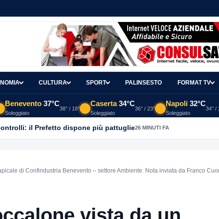
NOMIA
CULTURA
SPORT
PALINSESTO
FORMAT TV
Benevento
37°C
Caserta
34°C
Napoli
32°C
38° / 18°
36° / 23°
34° /
Soleggiato
Soleggiato
Soleggiato
controlli: il Prefetto dispone più pattuglie
26 MINUTI FA
picale di Confindustria Benevento – settore Ambiente. Nota inviata da Franco Cu
occalone vista da un