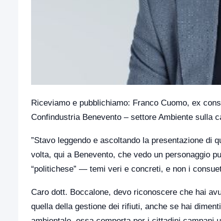
Riceviamo e pubblichiamo: Franco Cuomo, ex consigl
Confindustria Benevento – settore Ambiente sulla can
”Stavo leggendo e ascoltando la presentazione di q
volta, qui a Benevento, che vedo un personaggio pub
“politichese” — temi veri e concreti, e non i consue
Caro dott. Boccalone, devo riconoscere che hai avu
quella della gestione dei rifiuti, anche se hai diment
ambientale, essa comporta per i cittadini campani un 