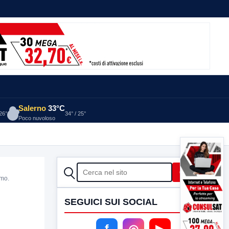
Salerno
33°C
 26°
34° / 25°
Poco nuvoloso
CERCA
Cerca
omo.
SEGUICI SUI SOCIAL
f
◎
▶