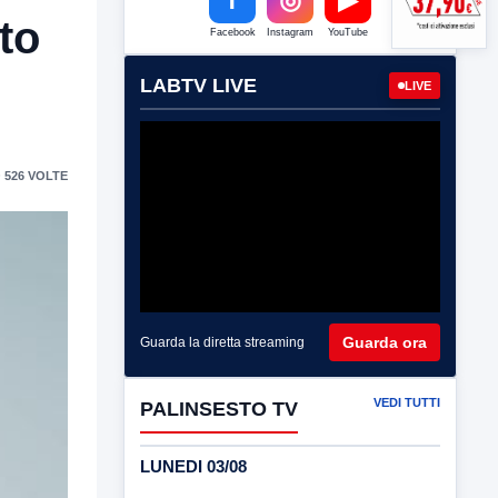
to
Facebook
Instagram
YouTube
LABTV LIVE
LIVE
 526 VOLTE
Guarda ora
Guarda la diretta streaming
VEDI TUTTI
PALINSESTO TV
LUNEDI 03/08