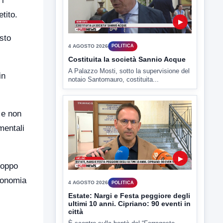
 i
tito.
▶
sto
4 AGOSTO 2026
POLITICA
Costituita la società Sannio Acque
A Palazzo Mosti, sotto la supervisione del
in
notaio Santomauro, costituita...
 e non
mentali
▶
roppo
economia
4 AGOSTO 2026
POLITICA
Estate: Nargi e Festa peggiore degli
ultimi 10 anni. Cipriano: 90 eventi in
città