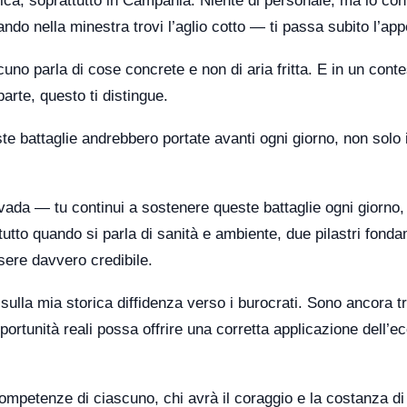
ica, soprattutto in Campania. Niente di personale, ma io con
do nella minestra trovi l’aglio cotto — ti passa subito l’appe
o parla di cose concrete e non di aria fritta. E in un conte
rte, questo ti distingue.
 battaglie andrebbero portate avanti ogni giorno, non solo 
da — tu continui a sostenere queste battaglie ogni giorno,
utto quando si parla di sanità e ambiente, due pilastri fonda
ssere davvero credibile.
 sulla mia storica diffidenza verso i burocrati. Sono ancora t
ortunità reali possa offrire una corretta applicazione dell’
 competenze di ciascuno, chi avrà il coraggio e la costanza di