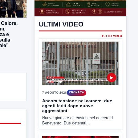
ULTIMI VIDEO
 Calore,
ni:
za e
TUTTI I VIDEO
sulla
ale”
▶
7 AGOSTO 2026
CRONACA
Ancora tensione nel carcere: due
agenti feriti dopo nuove
aggressioni
Nuove giornate di tensioni nel carcere di
Benevento. Due detenuti...