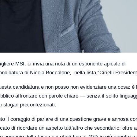
iere MSI, ci invia una nota di un esponente apicale di
didatura di Nicola Boccalone, nella lista “Cirielli President
uesta candidatura e non posso non evidenziare una cosa: è 
blico affrontare con parole chiare — senza il solito linguag
ti slogan preconfezionati.
to il coraggio di parlare di una questione grave e annosa c
icato di ricordare un aspetto tutt’altro che secondario: oltre 
aggravio della tassa sui rifiuti fino al 40% in più rispetto a 