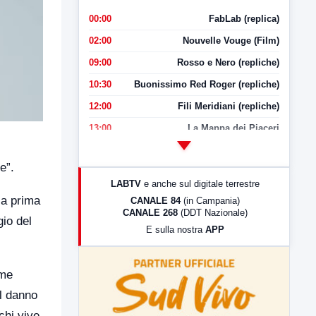
00:00
FabLab (replica)
02:00
Nouvelle Vouge (Film)
09:00
Rosso e Nero (repliche)
10:30
Buonissimo Red Roger (repliche)
12:00
Fili Meridiani (repliche)
13:00
La Mappa dei Piaceri
14:00
LabNews
e”.
17:00
LabNews (replica)
LABTV
e anche sul digitale terrestre
18:30
Di Faccia e di Profilo (repliche)
la prima
CANALE 84
(in Campania)
CANALE 268
(DDT Nazionale)
19:30
LabNews (Diretta)
gio del
E sulla nostra
APP
21:00
Free Sport
23:00
LabNews (replica)
ome
al danno
chi vive