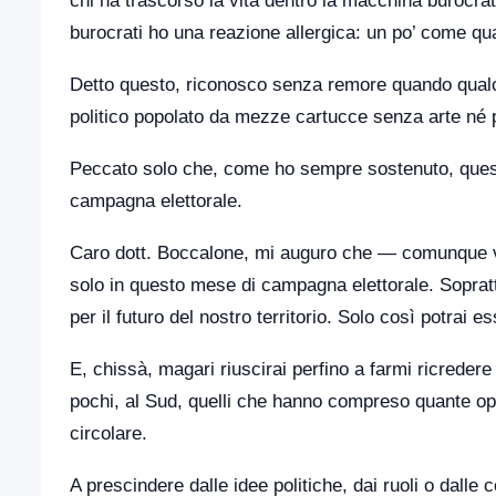
chi ha trascorso la vita dentro la macchina burocrat
burocrati ho una reazione allergica: un po’ come quan
Detto questo, riconosco senza remore quando qualcun
politico popolato da mezze cartucce senza arte né pa
Peccato solo che, come ho sempre sostenuto, queste
campagna elettorale.
Caro dott. Boccalone, mi auguro che — comunque va
solo in questo mese di campagna elettorale. Sopratt
per il futuro del nostro territorio. Solo così potrai e
E, chissà, magari riuscirai perfino a farmi ricredere
pochi, al Sud, quelli che hanno compreso quante opp
circolare.
A prescindere dalle idee politiche, dai ruoli o dalle