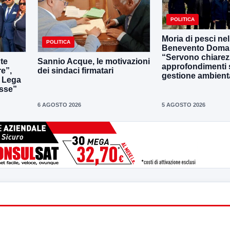
POLITICA
Moria di pesci nel
POLITICA
Benevento Doma
“Servono chiarez
nte
Sannio Acque, le motivazioni
approfondimenti 
re”,
dei sindaci firmatari
gestione ambient
a Lega
sse”
6 AGOSTO 2026
5 AGOSTO 2026