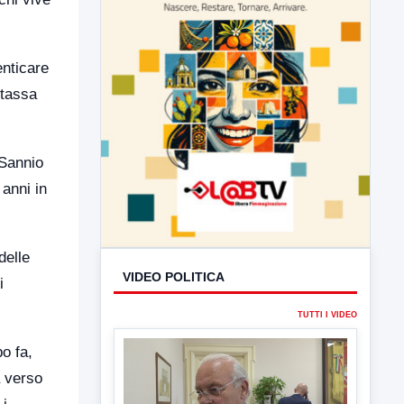
enticare
 tassa
 Sannio
anni in
delle
VIDEO POLITICA
i
TUTTI I VIDEO
o fa,
a verso