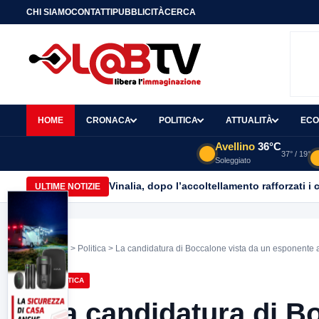
CHI SIAMO
CONTATTI
PUBBLICITÀ
CERCA
HOME
CRONACA
POLITICA
ATTUALITÀ
ECO
Avellino
36°C
37° / 19°
Soleggiato
Vinalia, dopo l’accoltellamento rafforzati i 
ULTIME NOTIZIE
Home
>
Politica
> La candidatura di Boccalone vista da un esponente a
POLITICA
La candidatura di B