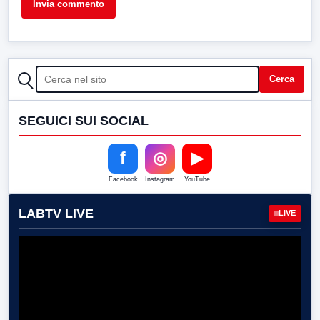
CERCA
Cerca
SEGUICI SUI SOCIAL
f
◎
▶
Facebook
Instagram
YouTube
LABTV LIVE
LIVE