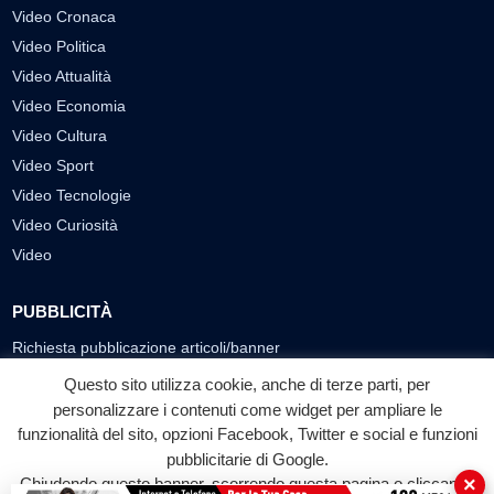
Video Cronaca
Video Politica
Video Attualità
Video Economia
Video Cultura
Video Sport
Video Tecnologie
Video Curiosità
Video
PUBBLICITÀ
Richiesta pubblicazione articoli/banner
Questo sito utilizza cookie, anche di terze parti, per
SEGUICI SUI SOCIAL
personalizzare i contenuti come widget per ampliare le
funzionalità del sito, opzioni Facebook, Twitter e social e funzioni
f
◎
▶
pubblicitarie di Google.
Facebook
Instagram
YouTube
×
Chiudendo questo banner, scorrendo questa pagina o cliccando