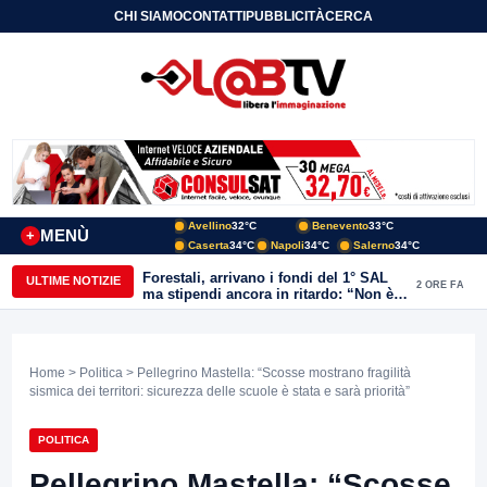
CHI SIAMO
CONTATTI
PUBBLICITÀ
CERCA
Avellino
32°C
Benevento
33°C
MENÙ
+
Caserta
34°C
Napoli
34°C
Salerno
34°C
Forestali, arrivano i fondi del 1° SAL
ULTIME NOTIZIE
2 ORE FA
ma stipendi ancora in ritardo: “Non è
più sostenibile”
Home
>
Politica
> Pellegrino Mastella: “Scosse mostrano fragilità
sismica dei territori: sicurezza delle scuole è stata e sarà priorità”
POLITICA
Pellegrino Mastella: “Scosse