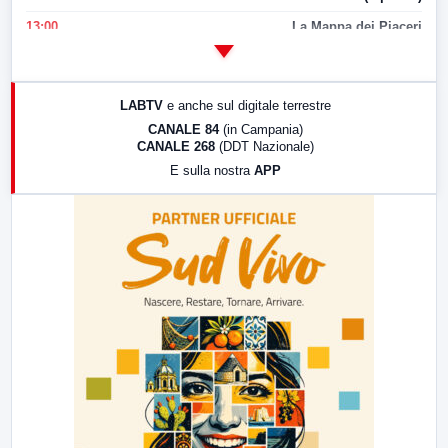
13:00
La Mappa dei Piaceri
14:00
LabNews
17:00
LabNews (replica)
LABTV
e anche sul digitale terrestre
18:30
Di Faccia e di Profilo (repliche)
CANALE 84
(in Campania)
CANALE 268
(DDT Nazionale)
19:30
LabNews (Diretta)
E sulla nostra
APP
21:00
Free Sport
23:00
LabNews (replica)