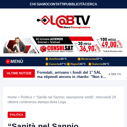
CHI SIAMO
CONTATTI
PUBBLICITÀ
CERCA
Avellino
36°C
Benevento
37°C
MENÙ
+
Caserta
37°C
Napoli
36°C
Salerno
36°C
Forestali, arrivano i fondi del 1° SAL
ULTIME NOTIZIE
4 ORE FA
ma stipendi ancora in ritardo: “Non è
più sostenibile”
Home
>
Politica
> “Sanità nel Sannio, operazione verità”, mercoledì 29
ottobre conferenza stampa della Lega
POLITICA
“Sanità nel Sannio,