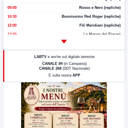
09:00
Rosso e Nero (repliche)
10:30
Buonissimo Red Roger (repliche)
12:00
Fili Meridiani (repliche)
13:00
La Mappa dei Piaceri
14:00
LabNews
17:00
LabNews (replica)
LABTV
e anche sul digitale terrestre
18:30
Di Faccia e di Profilo (repliche)
CANALE 84
(in Campania)
CANALE 268
(DDT Nazionale)
19:30
LabNews (Diretta)
E sulla nostra
APP
21:00
Free Sport
23:00
LabNews (replica)