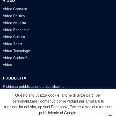
VIDEO
Video Cronaca
Video Politica
Video Attualità
Video Economia
Video Cultura
Video Sport
Video Tecnologie
Video Curiosità
Video
PUBBLICITÀ
Richiesta pubblicazione articoli/banner
Questo sito utilizza cookie, anche di terze parti, per
SEGUICI SUI SOCIAL
personalizzare i contenuti come widget per ampliare le
f
◎
▶
funzionalità del sito, opzioni Facebook, Twitter e social e funzioni
pubblicitarie di Google.
Facebook
Instagram
YouTube