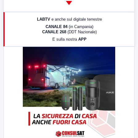
14:00
LabNews
17:00
LabNews (replica)
LABTV
e anche sul digitale terrestre
18:30
Di Faccia e di Profilo (repliche)
CANALE 84
(in Campania)
CANALE 268
(DDT Nazionale)
19:30
LabNews (Diretta)
E sulla nostra
APP
21:00
Free Sport
23:00
LabNews (replica)