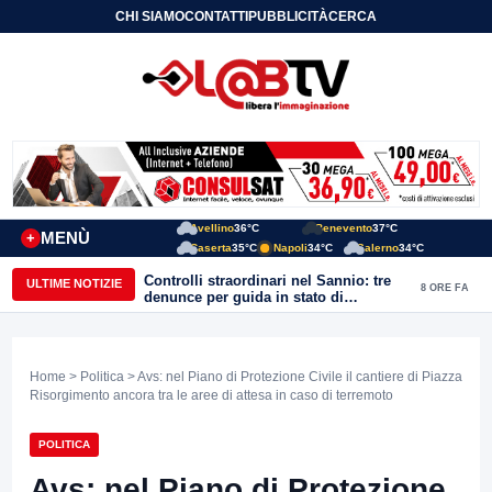
CHI SIAMO
CONTATTI
PUBBLICITÀ
CERCA
Avellino
36°C
Benevento
37°C
MENÙ
+
Caserta
35°C
Napoli
34°C
Salerno
34°C
Controlli straordinari nel Sannio: tre
ULTIME NOTIZIE
8 ORE FA
denunce per guida in stato di
ebbrezza, un arresto e 1.500 kg di
conserve sequestrate
Home
>
Politica
> Avs: nel Piano di Protezione Civile il cantiere di Piazza
Risorgimento ancora tra le aree di attesa in caso di terremoto
POLITICA
Avs: nel Piano di Protezione