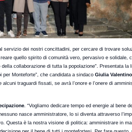
ervizio dei nostri concittadini, per cercare di trovare soluz
creare quello spirito di comunità vero, pervasivo e solidale, 
della collaborazione di tutta la popolazione”. Presentata la l
“Noi per Monteforte”, che candidata a sindaco
Giulia Valentino
lcuni traguardi fissati, se avrà l’onore e l’onere di amminis
ecipazione
. “Vogliamo dedicare tempo ed energie al bene de
nessuno nasce amministratore, lo si diventa attraverso l’im
tivo. Questa è la nostra visione di politica: amministrare in m
cisione per il bene di tutti i montefortesi. Per fare questo, 