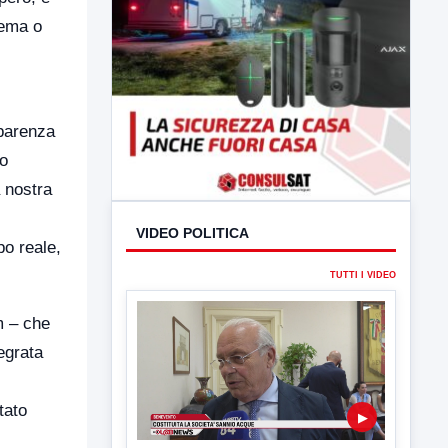
lema o
sparenza
mo
a nostra
VIDEO POLITICA
po reale,
TUTTI I VIDEO
m – che
egrata
tato
▶