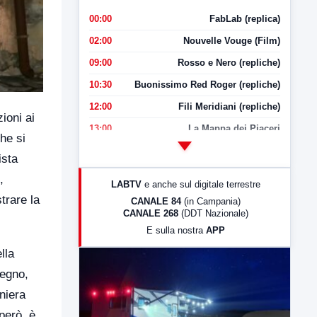
00:00
FabLab (replica)
02:00
Nouvelle Vouge (Film)
09:00
Rosso e Nero (repliche)
10:30
Buonissimo Red Roger (repliche)
12:00
Fili Meridiani (repliche)
ioni ai
13:00
La Mappa dei Piaceri
che si
14:00
LabNews
ista
17:00
LabNews (replica)
,
LABTV
e anche sul digitale terrestre
18:30
Di Faccia e di Profilo (repliche)
trare la
CANALE 84
(in Campania)
CANALE 268
(DDT Nazionale)
19:30
LabNews (Diretta)
E sulla nostra
APP
21:00
Free Sport
lla
23:00
LabNews (replica)
pegno,
aniera
però, è