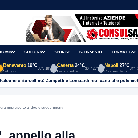
NOMIA
CULTURA
SPORT
PALINSESTO
FORMAT TV
Benevento
19°C
Caserta
24°C
Napoli
27°C
38° / 18°
36° / 23°
34° /
Soleggiato
Poco nuvoloso
Poco nuvoloso
 Falcone e Borsellino: Zampetti e Lombardi replicano alle polemic
programma aperto a idee e suggerimenti
, appello alla