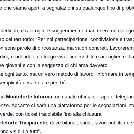
sto che siamo aperti a segnalazioni su qualunque tipo di prob
ci dedicati, è raccogliere suggerimenti e mantenere un dialogo
uro del territorio: “Per noi partecipazione, condivisione e tra
non sono parole di circostanza, ma valori concreti. Lavorere
dini, rendendolo un luogo vivo, accessibile e accogliente. L
dee giovani e con la saggezza di chi ama davvero
ne ogni tanto, ma un vero metodo di lavoro: informare in tem
semplicità cosa si fa e perché”.
emo
Monteforte Informa
, un canale ufficiale – app o Telegra
rgenze. Accanto ci sarà una piattaforma per le segnalazioni int
verde, con ticket tracciabile fino alla chiusura
teforte Trasparente
, dove bilanci, bandi, lavori pubblici e s
 visibili a tutti”.