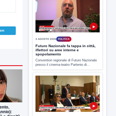
▶
ram
3 AGOSTO 2026
POLITICA
Futuro Nazionale fa tappa in città,
iflettori su aree interne e
spopolamento
Convention regionale di Futuro Nazionale
presso il cinema-teatro Partenio di...
▶
ento,
nnio):