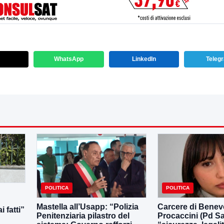
WhatsApp
LinkedIn
Teleg
POLITICA
POLITICA
Mastella all’Usapp: “Polizia
Carcere di Benev
 fatti”
Penitenziaria pilastro del
Procaccini (Pd Sa