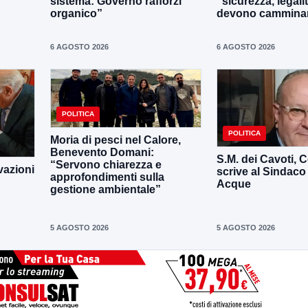
sistema: Governo rafforzi
“sicurezza, legali
organico”
devono camminar
6 AGOSTO 2026
6 AGOSTO 2026
POLITICA
POLITICA
Moria di pesci nel Calore,
Benevento Domani:
S.M. dei Cavoti, C
“Servono chiarezza e
vazioni
scrive al Sindaco
approfondimenti sulla
Acque
gestione ambientale”
5 AGOSTO 2026
5 AGOSTO 2026