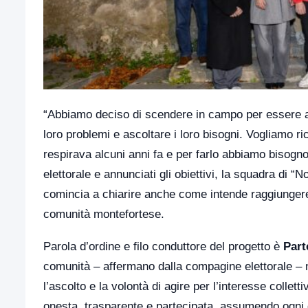
“Abbiamo deciso di scendere in campo per essere al s
loro problemi e ascoltare i loro bisogni. Vogliamo ri
respirava alcuni anni fa e per farlo abbiamo bisogno 
elettorale e annunciati gli obiettivi, la squadra di 
comincia a chiarire anche come intende raggiungere a
comunità montefortese.
Parola d’ordine e filo conduttore del progetto è
Part
comunità – affermano dalla compagine elettorale – 
l’ascolto e la volontà di agire per l’interesse collet
onesta, trasparente e partecipata, assumendo ogni de