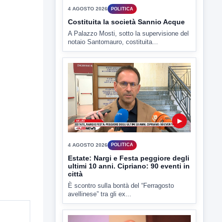
4 AGOSTO 2026
POLITICA
Costituita la società Sannio Acque
A Palazzo Mosti, sotto la supervisione del
notaio Santomauro, costituita...
▶
4 AGOSTO 2026
POLITICA
Estate: Nargi e Festa peggiore degli
ultimi 10 anni. Cipriano: 90 eventi in
città
È scontro sulla bontà del “Ferragosto
avellinese” tra gli ex...