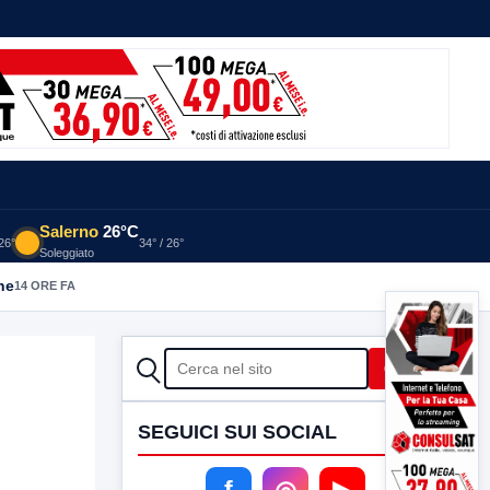
Salerno
26°C
 26°
34° / 26°
Soleggiato
he
14 ORE FA
CERCA
Cerca
SEGUICI SUI SOCIAL
f
◎
▶