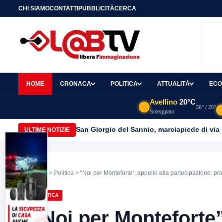
CHI SIAMO
CONTATTI
PUBBLICITÀ
CERCA
HOME
CRONACA
POLITICA
ATTUALITÀ
ECO
Avellino
20°C
36° / 20°
Soleggiato
San Giorgio del Sannio, marciapiede di via
ULTIME NOTIZIE
Home
>
Politica
> “Noi per Monteforte”, appello alla partecipazione: 
POLITICA
“Noi per Monteforte”