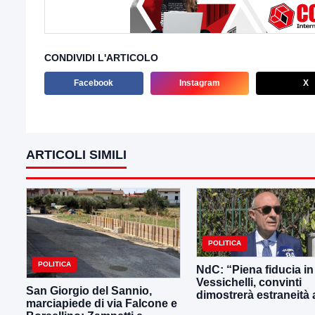
CONDIVIDI L'ARTICOLO
Facebook
Instagram
X
ARTICOLI SIMILI
POLITICA
POLITICA
NdC: “Piena fiducia in
Vessichelli, convinti
San Giorgio del Sannio,
dimostrerà estraneità ai
marciapiede di via Falcone e