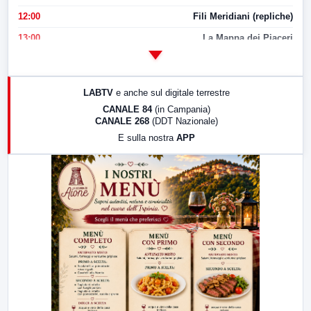
12:00
Fili Meridiani (repliche)
13:00
La Mappa dei Piaceri
14:00
LabNews
17:00
LabNews (replica)
LABTV
e anche sul digitale terrestre
18:30
Di Faccia e di Profilo (repliche)
CANALE 84
(in Campania)
CANALE 268
(DDT Nazionale)
19:30
LabNews (Diretta)
E sulla nostra
APP
21:00
Free Sport
23:00
LabNews (replica)