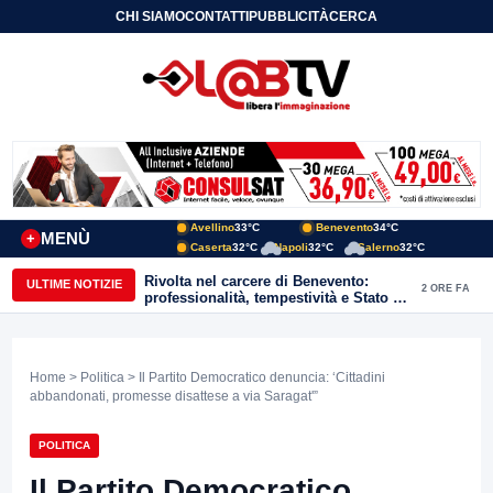
CHI SIAMO
CONTATTI
PUBBLICITÀ
CERCA
Avellino
33°C
Benevento
34°C
MENÙ
+
Caserta
32°C
Napoli
32°C
Salerno
32°C
Rivolta nel carcere di Benevento:
ULTIME NOTIZIE
2 ORE FA
professionalità, tempestività e Stato di
diritto prevalgono sulla violenza. Dieci
arresti, trenta indagati
Home
>
Politica
> Il Partito Democratico denuncia: ‘Cittadini
abbandonati, promesse disattese a via Saragat'”
POLITICA
Il Partito Democratico