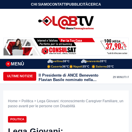
CHI SIAMO
CONTATTI
PUBBLICITÀ
CERCA
Avellino
38°C
Benevento
39°C
MENÙ
+
Caserta
36°C
Napoli
35°C
Salerno
35°C
Il Presidente di ANCE Benevento
ULTIME NOTIZIE
29 MINUTI FA
Flavian Basile nominato nella
Commissione Tecnica
“Internazionalizzazione” di
Confindustria Nazionale
Home
>
Politica
> Lega Giovani: riconoscimento Caregiver Familiare, un
passo avanti per le persone con Disabilità
POLITICA
Lega Giovani: