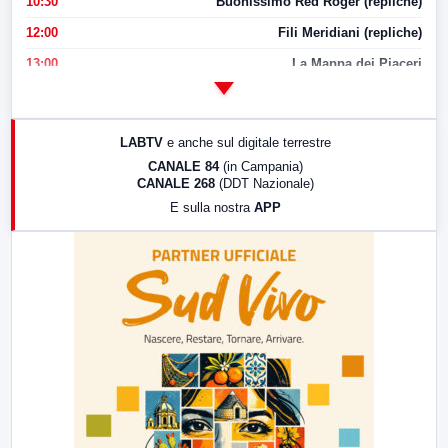
10:30
Buonissimo Red Roger (repliche)
12:00
Fili Meridiani (repliche)
13:00
La Mappa dei Piaceri
14:00
LabNews
17:00
LabNews (replica)
LABTV
e anche sul digitale terrestre
18:30
Di Faccia e di Profilo (repliche)
CANALE 84
(in Campania)
CANALE 268
(DDT Nazionale)
19:30
LabNews (Diretta)
E sulla nostra
APP
21:00
Free Sport
23:00
LabNews (replica)