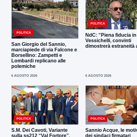
POLITICA
POLITICA
NdC: “Piena fiducia in
Vessichelli, convinti
San Giorgio del Sannio,
dimostrerà estraneità ai
marciapiede di via Falcone e
Borsellino: Zampetti e
Lombardi replicano alle
polemiche
6 AGOSTO 2026
6 AGOSTO 2026
POLITICA
POLITICA
S.M. Dei Cavoti, Variante
Sannio Acque, le moti
sulla ss212 “Val Fortore”,
dei sindaci firmatari