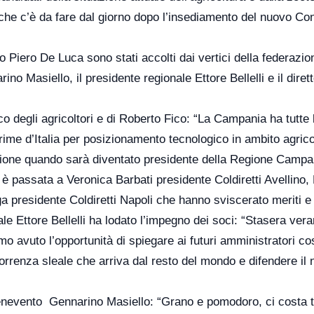
 che c’è da fare dal giorno dopo l’insediamento del nuovo Con
o Piero De Luca sono stati accolti dai vertici della federazi
ino Masiello, il presidente regionale Ettore Bellelli e il diret
o degli agricoltori e di Roberto Fico: “La Campania ha tutte 
rime d’Italia per posizionamento tecnologico in ambito agrico
zione quando sarà diventato presidente della Regione Campa
 è passata a Veronica Barbati presidente Coldiretti Avellino,
a presidente Coldiretti Napoli che hanno sviscerato meriti e c
ionale Ettore Bellelli ha lodato l’impegno dei soci: “Stasera ve
mo avuto l’opportunità di spiegare ai futuri amministratori co
orrenza sleale che arriva dal resto del mondo e difendere il 
 Benevento Gennarino Masiello: “Grano e pomodoro, ci costa 