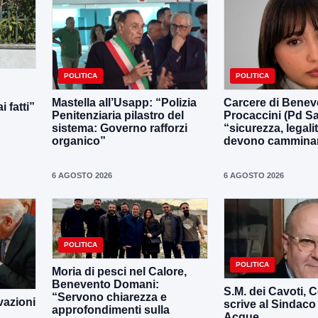
POLITICA
POLITICA
Mastella all’Usapp: “Polizia
Carcere di Benev
 fatti”
Penitenziaria pilastro del
Procaccini (Pd Sa
sistema: Governo rafforzi
“sicurezza, legali
organico”
devono camminar
6 AGOSTO 2026
6 AGOSTO 2026
POLITICA
POLITICA
Moria di pesci nel Calore,
Benevento Domani:
S.M. dei Cavoti, C
“Servono chiarezza e
vazioni
scrive al Sindaco
approfondimenti sulla
Acque