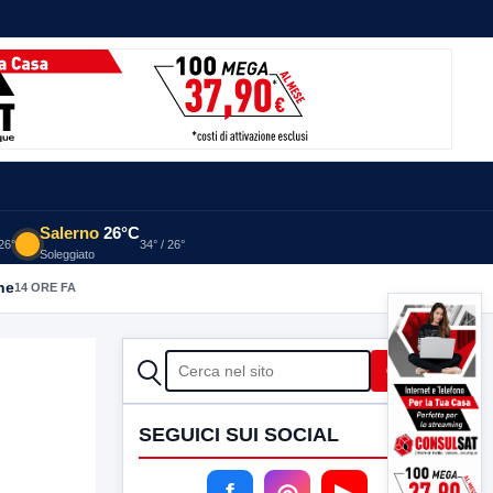
Salerno
26°C
 26°
34° / 26°
Soleggiato
he
14 ORE FA
CERCA
Cerca
SEGUICI SUI SOCIAL
f
◎
▶