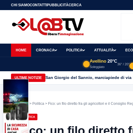
CHI SIAMO
CONTATTI
PUBBLICITÀ
CERCA
HOME
CRONACA
POLITICA
ATTUALITÀ
ECO
Avellino
20°C
36° / 20°
Soleggiato
San Giorgio del Sannio, marciapiede di via
ULTIME NOTIZIE
Home
>
Politica
> Fico: un filo diretto fra gli agricoltori e il Consiglio
POLITICA
Fico: un filo diretto f