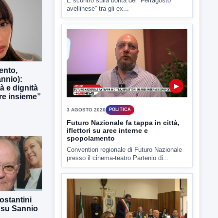
4 AGOSTO 2026
POLITICA
Estate: Nargi e Festa peggiore degli
ultimi 10 anni. Cipriano: 90 eventi in
città
È scontro sulla bontà del “Ferragosto
ento,
avellinese” tra gli ex...
nnio):
tà e dignità
e insieme”
▶
3 AGOSTO 2026
POLITICA
Futuro Nazionale fa tappa in città,
iflettori su aree interne e
ostantini
spopolamento
 su Sannio
Convention regionale di Futuro Nazionale