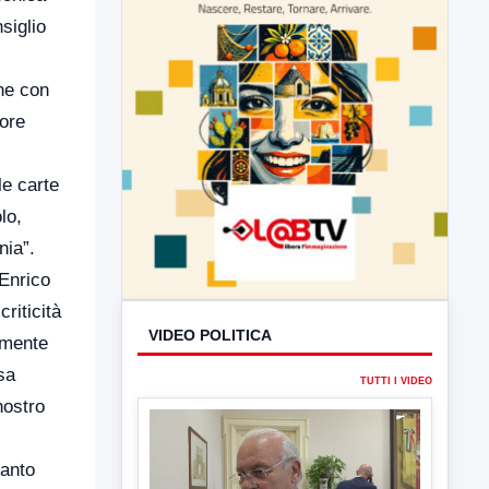
siglio
one con
tore
le carte
lo,
nia”.
 Enrico
riticità
ramente
sa
nostro
tanto
VIDEO POLITICA