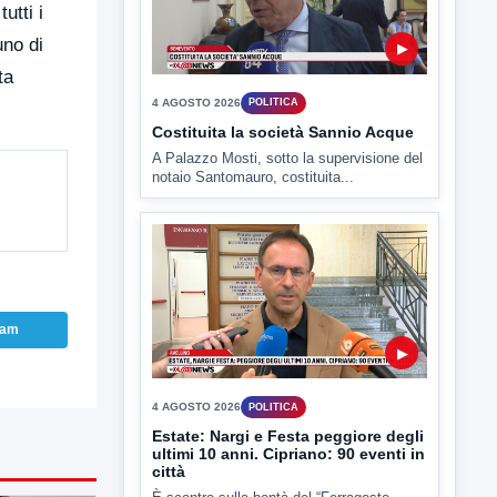
utti i
TUTTI I VIDEO
uno di
ta
▶
4 AGOSTO 2026
POLITICA
Costituita la società Sannio Acque
A Palazzo Mosti, sotto la supervisione del
notaio Santomauro, costituita...
ram
▶