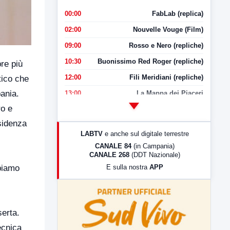
00:00
FabLab (replica)
02:00
Nouvelle Vouge (Film)
09:00
Rosso e Nero (repliche)
10:30
Buonissimo Red Roger (repliche)
re più
12:00
Fili Meridiani (repliche)
tico che
ania.
13:00
La Mappa dei Piaceri
ro e
14:00
LabNews
sidenza
17:00
LabNews (replica)
LABTV
e anche sul digitale terrestre
18:30
Di Faccia e di Profilo (repliche)
CANALE 84
(in Campania)
CANALE 268
(DDT Nazionale)
19:30
LabNews (Diretta)
E sulla nostra
APP
bbiamo
21:00
Free Sport
23:00
LabNews (replica)
serta.
ecnica