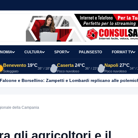
NOMIA
CULTURA
SPORT
PALINSESTO
FORMAT TV
Benevento
19°C
Caserta
24°C
Napoli
27°C
38° / 18°
36° / 23°
34° /
Soleggiato
Poco nuvoloso
Poco nuvoloso
 Falcone e Borsellino: Zampetti e Lombardi replicano alle polemic
 Regionale della Campania
ra gli agricoltori e il