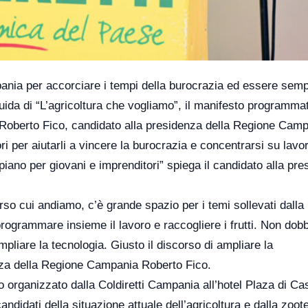
mpania per accorciare i tempi della burocrazia ed essere semp
 guida di “L’agricoltura che vogliamo”, il manifesto programma
 Roberto Fico, candidato alla presidenza della Regione Camp
ori per aiutarli a vincere la burocrazia e concentrarsi su lavo
ano per giovani e imprenditori” spiega il candidato alla pre
erso cui andiamo, c’è grande spazio per i temi sollevati dalla
programmare insieme il lavoro e raccogliere i frutti. Non do
mpliare la tecnologia. Giusto il discorso di ampliare la
enza della Regione Campania Roberto Fico.
o organizzato dalla Coldiretti Campania all’hotel Plaza di Ca
ndidati della situazione attuale dell’agricoltura e dalla zoot