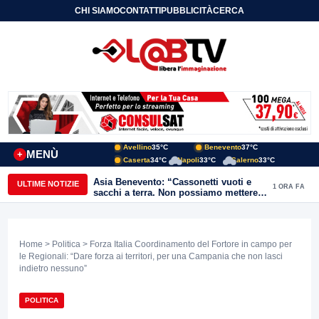
CHI SIAMO
CONTATTI
PUBBLICITÀ
CERCA
Avellino
35°C
Benevento
37°C
MENÙ
+
Caserta
34°C
Napoli
33°C
Salerno
33°C
Asia Benevento: “Cassonetti vuoti e
ULTIME NOTIZIE
1 ORA FA
sacchi a terra. Non possiamo mettere
una toppa alla mancanza di rispetto”
Home
>
Politica
> Forza Italia Coordinamento del Fortore in campo per
le Regionali: “Dare forza ai territori, per una Campania che non lasci
indietro nessuno”
POLITICA