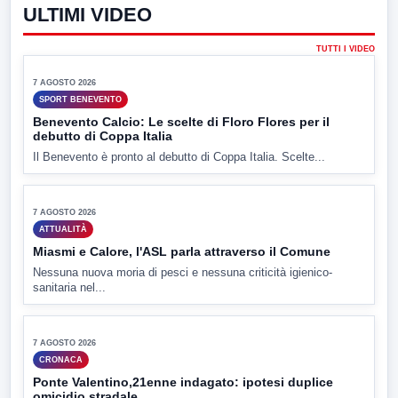
interne e spopolamento
Convention regionale di Futuro Nazionale presso il cinema-teatro
Partenio di...
▶
3 AGOSTO 2026
POLITICA
Il Consiglio comunale torna a riunirsi: riflettori su
conti dell'ente
Domani mattina torna a riunirsi il Consiglio comunale di
Avellino....