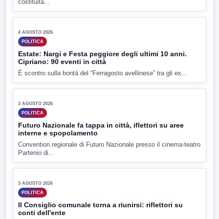
▶
4 AGOSTO 2026
POLITICA
Costituita la società Sannio Acque
A Palazzo Mosti, sotto la supervisione del notaio Santomauro,
costituita...
▶