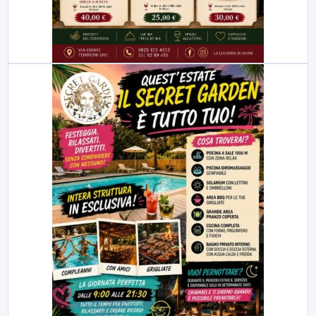
TUTTI I VIDEO
▶
7 AGOSTO 2026
SPORT BENEVENTO
Benevento Calcio: Le scelte di Floro Flores per il
debutto di Coppa Italia
Il Benevento è pronto al debutto di Coppa Italia. Scelte...