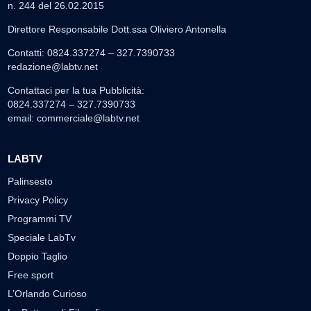
▶
7 AGOSTO 2026
CRONACA
Ponte Valentino,21enne indagato: ipotesi duplice
omicidio stradale
Incidente mortale a Ponte Valentino, indagato il 21enne alla
guida...
▶
7 AGOSTO 2026
CRONACA
Malore o aggressione? Sarà l'autopsia a chiarire il
giallo di Villa Adriana
Sarà affidato con ogni probabilità all'inizio della prossima
settimana l'incarico...