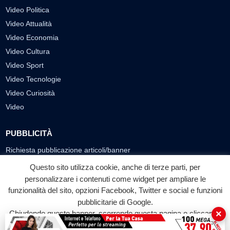
Questo sito utilizza cookie, anche di terze parti, per
personalizzare i contenuti come widget per ampliare le
funzionalità del sito, opzioni Facebook, Twitter e social e funzioni
Labtv.net è un prodotto Consulservice S.r.l.
pubblicitarie di Google.
×
Chiudendo questo banner, scorrendo questa pagina o cliccando
Labtv.net è il sito ufficiale del canale televisivo di Lab Tv canale 84
del digitale terrestre Regione Campania
su qualunque suo elemento acconsenti all'uso dei cookie.