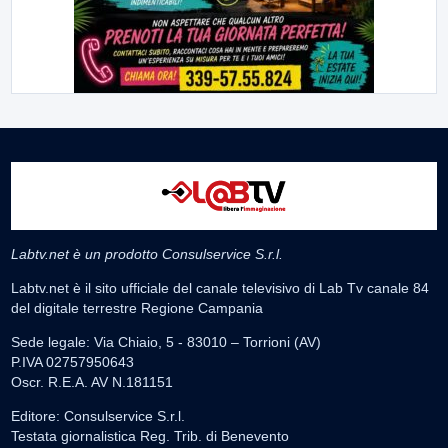
▶
7 AGOSTO 2026
ATTUALITÀ
Miasmi e Calore, l'ASL parla attraverso il Comune
Nessuna nuova moria di pesci e nessuna criticità igienico-
sanitaria nel...