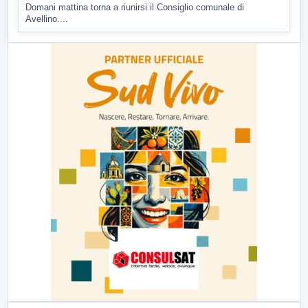
4 AGOSTO 2026
POLITICA
Estate: Nargi e Festa peggiore degli ultimi 10 anni.
Cipriano: 90 eventi in città
È scontro sulla bontà del “Ferragosto avellinese” tra gli ex...
▶
3 AGOSTO 2026
POLITICA
Futuro Nazionale fa tappa in città, iflettori su aree