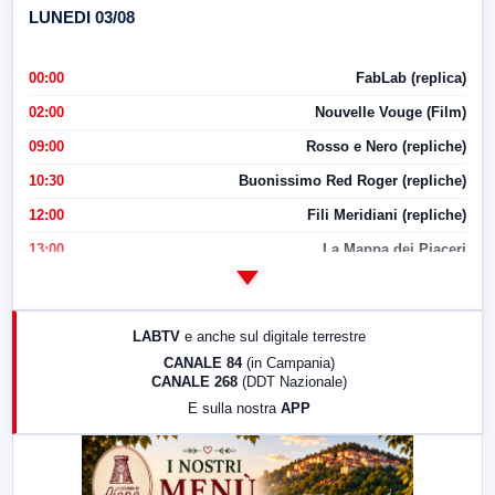
LUNEDI 03/08
00:00
FabLab (replica)
02:00
Nouvelle Vouge (Film)
09:00
Rosso e Nero (repliche)
10:30
Buonissimo Red Roger (repliche)
12:00
Fili Meridiani (repliche)
13:00
La Mappa dei Piaceri
14:00
LabNews
17:00
LabNews (replica)
LABTV
e anche sul digitale terrestre
18:30
Di Faccia e di Profilo (repliche)
CANALE 84
(in Campania)
CANALE 268
(DDT Nazionale)
19:30
LabNews (Diretta)
E sulla nostra
APP
21:00
Free Sport
23:00
LabNews (replica)