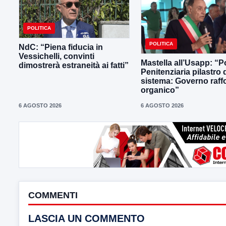
POLITICA
POLITICA
NdC: “Piena fiducia in
Vessichelli, convinti
Mastella all’Usapp: “Po
dimostrerà estraneità ai fatti”
Penitenziaria pilastro 
sistema: Governo raffo
organico”
6 AGOSTO 2026
6 AGOSTO 2026
COMMENTI
LASCIA UN COMMENTO