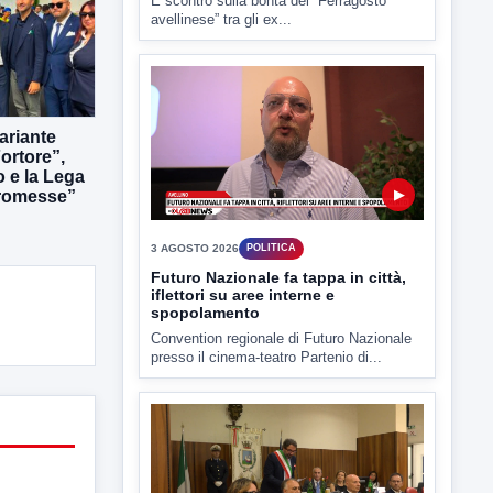
▶
ariante
ortore”,
3 AGOSTO 2026
POLITICA
o e la Lega
Futuro Nazionale fa tappa in città,
romesse”
iflettori su aree interne e
spopolamento
Convention regionale di Futuro Nazionale
presso il cinema-teatro Partenio di...
▶