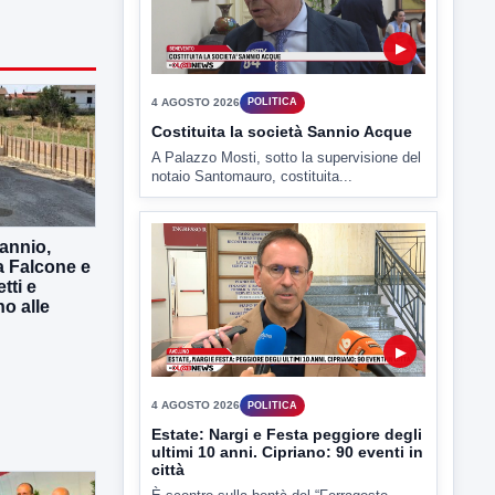
4 AGOSTO 2026
POLITICA
Costituita la società Sannio Acque
A Palazzo Mosti, sotto la supervisione del
notaio Santomauro, costituita...
annio,
a Falcone e
▶
tti e
o alle
4 AGOSTO 2026
POLITICA
Estate: Nargi e Festa peggiore degli
ultimi 10 anni. Cipriano: 90 eventi in
città
È scontro sulla bontà del “Ferragosto
avellinese” tra gli ex...