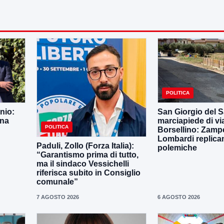
POLITICA
nio:
San Giorgio del S
una
marciapiede di vi
POLITICA
Borsellino: Zampe
Lombardi replican
Paduli, Zollo (Forza Italia):
polemiche
“Garantismo prima di tutto,
ma il sindaco Vessichelli
riferisca subito in Consiglio
comunale”
7 AGOSTO 2026
6 AGOSTO 2026