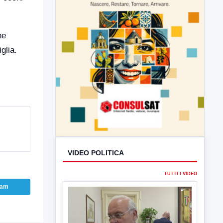
ne
glia.
VIDEO POLITICA
TUTTI I VIDEO
ram
▶