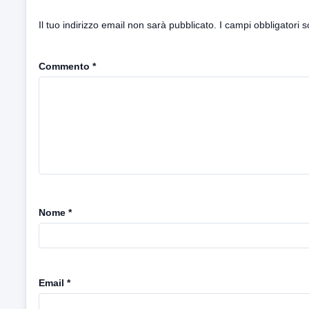
Il tuo indirizzo email non sarà pubblicato.
I campi obbligatori 
Commento
*
Nome
*
Email
*