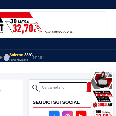
Salerno
33°C
 26°
34° / 25°
Poco nuvoloso
CERCA
Cerca
al
SEGUICI SUI SOCIAL
f
◎
▶