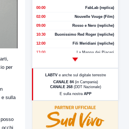
00:00
FabLab (replica)
02:00
Nouvelle Vouge (Film)
09:00
Rosso e Nero (repliche)
10:30
Buonissimo Red Roger (repliche)
12:00
Fili Meridiani (repliche)
13:00
La Mappa dei Piaceri
arti,
14:00
LabNews
io per
17:00
LabNews (replica)
LABTV
e anche sul digitale terrestre
18:30
Di Faccia e di Profilo (repliche)
CANALE 84
(in Campania)
CANALE 268
(DDT Nazionale)
19:30
LabNews (Diretta)
un
E sulla nostra
APP
21:00
Free Sport
 e sulla
23:00
LabNews (replica)
e posso
i occhi