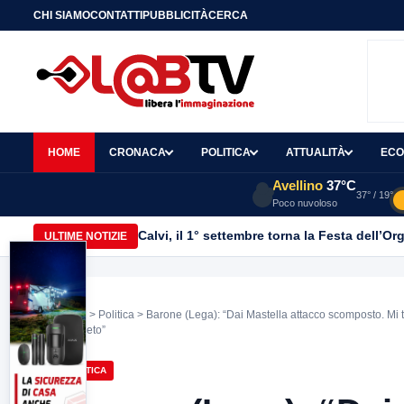
CHI SIAMO
CONTATTI
PUBBLICITÀ
CERCA
HOME
CRONACA
POLITICA
ATTUALITÀ
ECO
Avellino
37°C
37° / 19°
Poco nuvoloso
Calvi, il 1° settembre torna la Festa dell’Or
ULTIME NOTIZIE
Home
>
Politica
> Barone (Lega): “Dai Mastella attacco scomposto. Mi ta
completo”
POLITICA