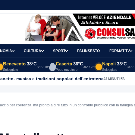
NOMIA
CULTURA
SPORT
PALINSESTO
FORMAT TV
Benevento
38°C
Caserta
36°C
Napoli
33°C
38° / 18°
36° / 23°
34° /
Soleggiato
Poco nuvoloso
Soleggiato
ganetto: musica e tradizioni popolari dell’entroterra
22 MINUTI FA
ccio per coerenza, ma pronto a dire tutto in un confronto pubblico con la famiglia 