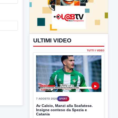
ULTIMI VIDEO
TUTTI I VIDEO
▶
7 AGOSTO 2026
SPORT
Av Calcio, Manzi alla Scafatese.
Insigne conteso da Spezia e
Catania
Avellino Calcio, per quanto riguarda il
terzino Simone Cinquegrano si...