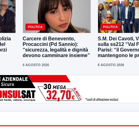
POLITICA
POLITICA
lizia
Carcere di Benevento,
S.M. Dei Cavoti, V
del
Procaccini (Pd Sannio):
sulla ss212 “Val F
rzi
“sicurezza, legalità e dignità
Parisi: “il Govern
devono camminare insieme”
mantengono le p
6 AGOSTO 2026
6 AGOSTO 2026