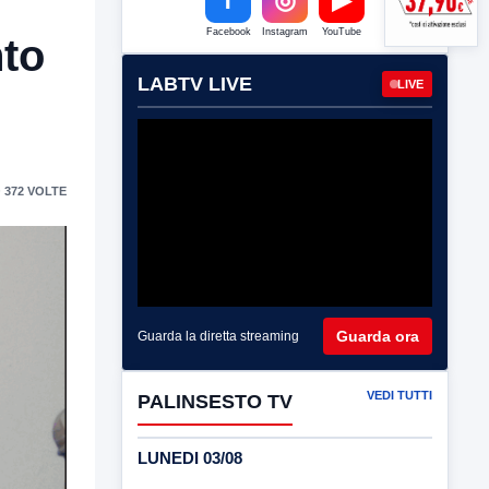
Facebook
Instagram
YouTube
nto
LABTV LIVE
LIVE
 372 VOLTE
Guarda ora
Guarda la diretta streaming
VEDI TUTTI
PALINSESTO TV
LUNEDI 03/08